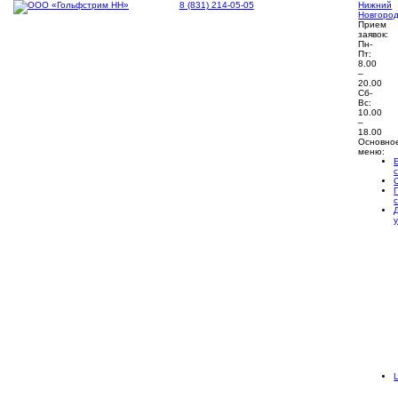
8 (831) 214-05-05
Нижний
Новгоро
Прием
заявок:
Пн-
Пт:
8.00
–
20.00
Сб-
Вс:
10.00
–
18.00
Основно
меню: