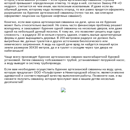
которой превышает определенную отметку, то вода в ней, согласно Закону РФ «О
недрах», считается не чем иным, как полезным ископаемым. И даже если вы
обычный дачник, которому надо поливать огород, то все равно придется оформлять
разрешение на бурение артезианской скважины (точно так же, как олигархи
оформляют лицензии на бурение нефтяных скважин!).
Конечно, если вам нужна артезианская скважина на даче, цена на ее бурение
может быть относительно высокой. Но очень часто финансовую проблему решают
вскладчину, и заказывают бурение одной скважины на несколько дворов, или даже
одной на небольшой дачный поселок. К тому же, это позволяет решить еще одну
сложность – в радиусе 30 м нельзя строить здания, ставить малые архитектурные
формы и даже выращивать деревья. В 200-метровом радиусе не должно быть
выгребных ям, дачных туалетов и других источников биологического или
химического загрязнения. А ведь на одной даче вряд ли найдется лишний кусок
земли размером 30Х30 метров, да и в туалет к соседям через три двора не
набегаешься!
Чаще всего производят бурение артезианских скважин малогабаритной буровой
установкой. Затем скважину «обсаживают» трубой, устанавливают погружной насос,
а воду выводят в систему трубопровода.
Если вам необходимо осуществить бурение артезианской скважины на воду, цена,
которую предлагает ООО «Гольфстрим» в Нижегородской области, является вполне
адекватной и соответствующей качеству выполнения работы. Позвоните нам, и вы
сможете получить скважину, которая прослужит вам и вашим детям несколько
десятилетий!