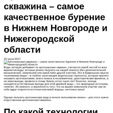
скважина – самое
качественное бурение
в Нижнем Новгороде и
Нижегородской
области
20 июня 2017
Вода, которую добывают из артезианских скважин, считается самой чистой из всех
вариантов воды, которые можно получить на нашей планете (без дополнительной
механической, химической или какой-либо другой очистки). Это в буквальном смысле
«ископаемая вода» - в глубоко залегающие водоносные горизонты, которые принято
называть артезианскими, влага попала в незапамятные, доисторические времена, и,
не имея выхода, провела в толще Земли сотни тысяч лет! Конечно, иногда
находятся естественные выходы для этой древней воды – это природные источники,
«ключи». Их немного, и вероятность того, что на вашем земельном участке сам по
себе вдруг откроется источник ключевой водицы, ничтожно мала!
Однако получить артезианскую воду в личное пользование можно – для этого нужна
искусственная артезианская скважина.
По какой технологии