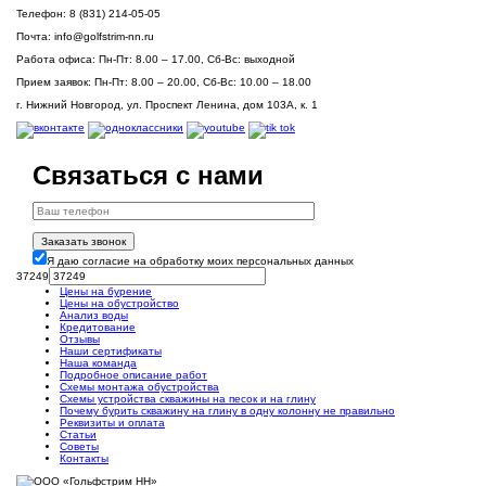
Телефон:
8 (831) 214-05-05
Почта:
info@golfstrim-nn.ru
Работа офиса:
Пн-Пт: 8.00 – 17.00, Сб-Вс: выходной
Прием заявок:
Пн-Пт: 8.00 – 20.00, Сб-Вс: 10.00 – 18.00
г. Нижний Новгород, ул. Проспект Ленина, дом 103А, к. 1
Связаться с нами
Заказать звонок
Я даю согласие на обработку моих персональных данных
37249
Цены на бурение
Цены на обустройство
Анализ воды
Кредитование
Отзывы
Наши сертификаты
Наша команда
Подробное описание работ
Схемы монтажа обустройства
Схемы устройства скважины на песок и на глину
Почему бурить скважину на глину в одну колонну не правильно
Реквизиты и оплата
Статьи
Советы
Контакты