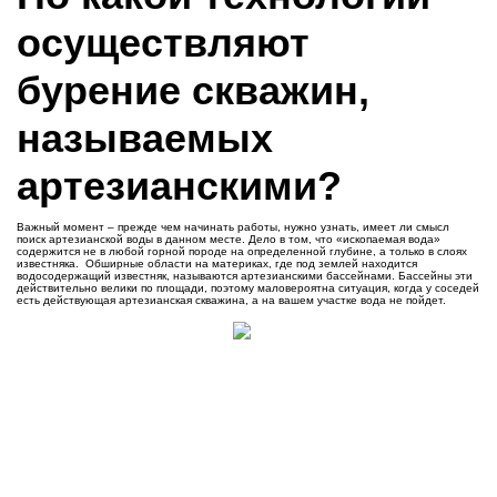
осуществляют
бурение скважин,
называемых
артезианскими?
Важный момент – прежде чем начинать работы, нужно узнать, имеет ли смысл
поиск артезианской воды в данном месте. Дело в том, что «ископаемая вода»
содержится не в любой горной породе на определенной глубине, а только в слоях
известняка. Обширные области на материках, где под землей находится
водосодержащий известняк, называются артезианскими бассейнами. Бассейны эти
действительно велики по площади, поэтому маловероятна ситуация, когда у соседей
есть действующая артезианская скважина, а на вашем участке вода не пойдет.