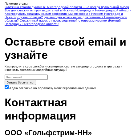
Похожие статьи
Скважина своими руками в Нижегородской области – не всегда правильный выбор
Все для скважин от производителей в Нижнем Новгороде и Нижегородской области
Как прорубить скважину самым эффективным способом в Нижнем Новгороде и
Нижегородской области?
Где выгодно купить насос для скважин в Нижегородской
области?
Скважинный насос от производителей с мировым именем (Нижний
Новгород и Нижегородская область)
Оставьте свой email и
узнайте
Как продлить срок службы инженерных систем загородного дома в три раза и
избежать внезапных аварийных ситуаций
Узнать бесплатно
Я даю согласие на обработку моих персональных данных
Контактная
информация
ООО «Гольфстрим-НН»