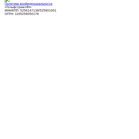
Политика конфиденциальности
«Гольфстрим-НН»
ИНН/КПП: 5256147139/525601001
ОГРН: 1165256050178