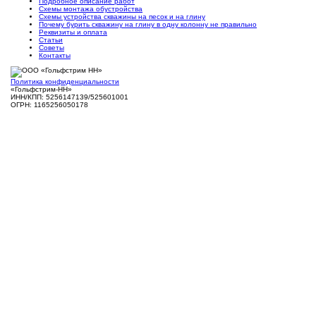
Подробное описание работ
Схемы монтажа обустройства
Схемы устройства скважины на песок и на глину
Почему бурить скважину на глину в одну колонну не правильно
Реквизиты и оплата
Статьи
Советы
Контакты
Политика конфиденциальности
«Гольфстрим-НН»
ИНН/КПП: 5256147139/525601001
ОГРН: 1165256050178