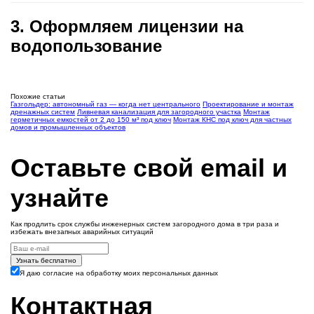
3. Оформляем лицензии на
водопользование
Похожие статьи
Газгольдер: автономный газ — когда нет центрального
Проектирование и монтаж
дренажных систем
Ливневая канализация для загородного участка
Монтаж
герметичных емкостей от 2 до 150 м³ под ключ
Монтаж КНС под ключ для частных
домов и промышленных объектов
Оставьте свой email и
узнайте
Как продлить срок службы инженерных систем загородного дома в три раза и
избежать внезапных аварийных ситуаций
Узнать бесплатно
Я даю согласие на обработку моих персональных данных
Контактная