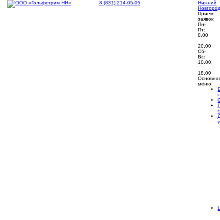
8 (831) 214-05-05
Нижний
Новгоро
Прием
заявок:
Пн-
Пт:
8.00
–
20.00
Сб-
Вс:
10.00
–
18.00
Основно
меню: