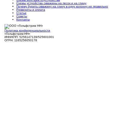
Схемы устройства скважины на песок и на глину
Почему бурить скважину на глину в одну колонну не правильно
Реквизиты и оплата
Статьи
Советы
Контакты
Политика конфиденциальности
«Гольфстрим-НН»
ИНН/КПП: 5256147139/525601001
ОГРН: 1165256050178