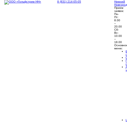
8 (831) 214-05-05
Нижний
Новгоро
Прием
заявок:
Пн-
Пт:
8.00
–
20.00
Сб-
Вс:
10.00
–
18.00
Основно
меню: