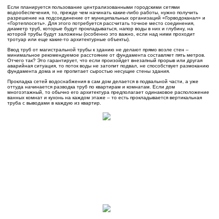
Если планируется пользование централизованными городскими сетями
водообеспечения, то, прежде чем начинать какие-либо работы, нужно получить
разрешение на подсоединение от муниципальных организаций «Горводоканал» и
«Гортеплосеть». Для этого потребуется рассчитать точное место соединения,
диаметр труб, которые будут прокладываться, напор воды в них и глубину, на
которой трубы будут заложены (особенно это важно, если над ними проходит
тротуар или еще какие-то архитектурные объекты).
Ввод труб от магистральной трубы к зданию не делают прямо возле стен –
минимальное рекомендуемое расстояние от фундамента составляет пять метров.
Отчего так? Это гарантирует, что если произойдет внезапный прорыв или другая
аварийная ситуация, то поток воды не затопит подвал, не способствует размоканию
фундамента дома и не пропитает сыростью несущие стены здания.
Прокладка сетей водоснабжения в сам дом делается в подвальной части, а уже
оттуда начинается разводка труб по квартирам и комнатам. Если дом
многоэтажный, то обычно его архитектура предполагает одинаковое расположение
ванных комнат и кухонь на каждом этаже – то есть прокладывается вертикальная
труба с выводами в каждую из квартир.