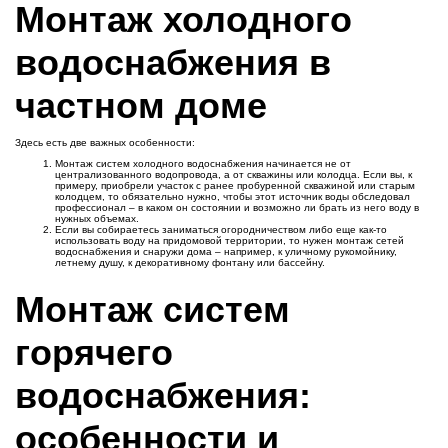
Монтаж холодного
водоснабжения в
частном доме
Здесь есть две важных особенности:
Монтаж систем холодного водоснабжения начинается не от
централизованного водопровода, а от скважины или колодца. Если вы, к
примеру, приобрели участок с ранее пробуренной скважиной или старым
колодцем, то обязательно нужно, чтобы этот источник воды обследовал
профессионал – в каком он состоянии и возможно ли брать из него воду в
нужных объемах.
Если вы собираетесь заниматься огородничеством либо еще как-то
использовать воду на придомовой территории, то нужен монтаж сетей
водоснабжения и снаружи дома – например, к уличному рукомойнику,
летнему душу, к декоративному фонтану или бассейну.
Монтаж систем
горячего
водоснабжения:
особенности и