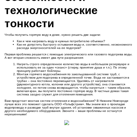
технологические
тонкости
Чтобы получить горячую воду в доме, нужно решить две задачи:
Как и чем нагревать воду в нужных потребителю объемах?
Как не допустить быстрого остывания воды и, соответственно, неэкономного
расхода энергоносителей на ее подогрев?
Первая проблема решается с помощью электрического или газового подогрева воды.
А вот вторая сложность имеет два пути разрешения:
Нагреть строго определенное количество воды в небольшом резервуаре и
использовать ее за один «сеанс» (стирку, принятие душа и т.п.). По этому
принципу работают бойлеры.
Монтаж горячего водоснабжения по закольцованной системе труб, с
устройством для подогрева в определенной точке. Вода не застаивается в
трубах – она постоянно перемещается. Удаляясь от нагревателя
(двухконтурного котла, колонки или другого устройства), она становится
холоднее, но потом снова возвращается, чтобы нагреться – таким образом,
включая кран, вы получите постоянно горячую воду. В частных домах такая
система заодно служит для отопления помещения.
Вам предстоит монтаж систем отопления и водоснабжения? В Нижнем Новгороде
лучше всех это поможет сделать ООО «Гольфстрим». Мы знаем все о прокладке
водопровода и разводке труб внутри здания, об установке скважинных насосов и
другого необходимого оборудования. Звоните – ваши проблемы не останутся
нерешенными!