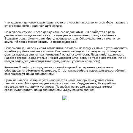
Что касается ценовых характеристик, то стоимость насоса во многом будет зависеть
от его мощности и наличия автоматики.
Но в любом случае, насос для домашнего водоснабжения обойдется в разы
дешевле чем мощная насосная станция для промышленного водоснабжения.
Большую роль также играет бренд производителя. Оборудование от именитых
компаний также может стоить на порядок дороже.
Современные насосы имеют компактные размеры, поэтому их можно устанавливать
в любых удобных местах системы. Специалисты, однако, советуют производить
монтаж насосов вне жилых помещений из-за их шумности. Лишь небольшая часть
насосов способна работать с низким уровнем шумности, но такое оборудование не
всегда подойдет для конкретных нужд (низкий уровень мощности).
Компания Гольфстрим предлагает самый широкий ассортимент насосного
оборудования в Нижнем Новгороде. О том, как подобрать насос для водоснабжения
вам подскажут наши специалисты.
Цены на насосы, которые устанавливается нами, вас приятно удивят своей
лояльностью. Мы гарантируем высокое качество оборудования, без проблем
проведем его наладку и установку. По любым вопросам вас всегда готовы
проконсультировать наши специалисты. Ждем вашего звонка!