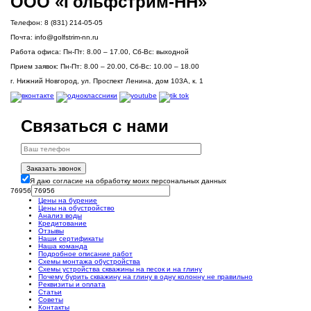
ООО «Гольфстрим-НН»
Телефон:
8 (831) 214-05-05
Почта:
info@golfstrim-nn.ru
Работа офиса:
Пн-Пт: 8.00 – 17.00, Сб-Вс: выходной
Прием заявок:
Пн-Пт: 8.00 – 20.00, Сб-Вс: 10.00 – 18.00
г. Нижний Новгород, ул. Проспект Ленина, дом 103А, к. 1
Связаться с нами
Заказать звонок
Я даю согласие на обработку моих персональных данных
76956
Цены на бурение
Цены на обустройство
Анализ воды
Кредитование
Отзывы
Наши сертификаты
Наша команда
Подробное описание работ
Схемы монтажа обустройства
Схемы устройства скважины на песок и на глину
Почему бурить скважину на глину в одну колонну не правильно
Реквизиты и оплата
Статьи
Советы
Контакты