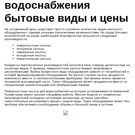
водоснабжения
бытовые виды и цены
На сегодняшний день существует просто огромное количество видов насосного
оборудования с самыми разными техническими возможностями. Но среди бытовых
потребителей на рынке наибольшей популярностью пользуются следующие
разновидности:
поверхностные насосы;
погружные насосы;
скважинные насосы;
колодезные насосы;
повысительные насосы;
Каждая из перечисленных разновидностей насосов в свою очередь делиться еще на
несколько видов. К примеру, поверхностные насосы бывают вихревыми и
центробежными. Выбор конкретного вида оборудования зависит от потребностей и
условий функционирования оборудования. Во многих случаях насосы продаются
комплексно вместе со вспомогательными приборами. Как пример можно привести
погружной всасывающий насос. Такое оборудование может продаваться вместе со
специальным накопительными или мембранными баками.
Поверхностные насосы для водоснабжения на которые устанавливаются компанией
Гольфстрим) имеют разную специфику работы. Многие модели от знаменитых
производителей оснащены системами автоматики, которые способны
самостоятельно регулировать процесс подачи воды. Такое оборудование может без
проблем обеспечивать необходимые объемы и большой напор в системе.