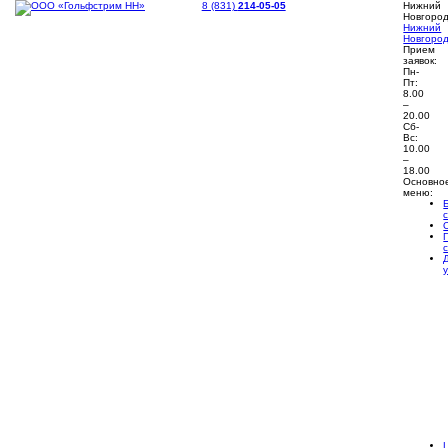
8 (831)
214-05-05
Нижний
Новгоро
Нижний
Новгоро
Прием
заявок:
Пн-
Пт:
8.00
–
20.00
Сб-
Вс:
10.00
–
18.00
Основно
меню: