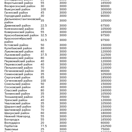
Воротынский район
55
3000
165000
Воскресенский район
30
3000
90000
Выксунский район
100
3000
300000
Гагинский район
45
3000
135000
Городецкий район
30
3000
90000
Дальнеконстантиновский
35
3000
105000
район
Дивеевский район
22.5
3000
67500
Княгининский район
35
3000
105000
Ковернинский район
55
3000
165000
Краснобаковский район
32.5
3000
97500
Краснооктябрьский
32.5
3000
97500
район
Кстовский район
50
3000
150000
Кулебакский район
80
3000
240000
Лукояновский район
40
3000
120000
Лысковский район
37.5
3000
112500
Навашинский район
80
3000
240000
Первомайский район
40
3000
120000
Перевозский район
40
3000
120000
Пильнинский район
70
3000
210000
Починковский район
30
3000
90000
Семеновский район
35
3000
105000
Сергачский район
65
3000
195000
Сеченовский район
100
3000
300000
Сокольский район
50
3000
150000
Сосновский район
40
3000
120000
Спасский район
80
3000
240000
Тонкинский район
35
3000
105000
Тоншаевский район
25
3000
75000
Уренский район
40
3000
120000
Чкаловский район
35
3000
105000
Шарангский район
50
3000
150000
Шатковский район
70
3000
210000
Шахунский район
60
3000
180000
Нижний Новгород
55
3000
165000
Богородск
55
3000
165000
Володарск
20
3000
60000
Горбатов
77.5
3000
232500
Заволжье
25
3000
75000