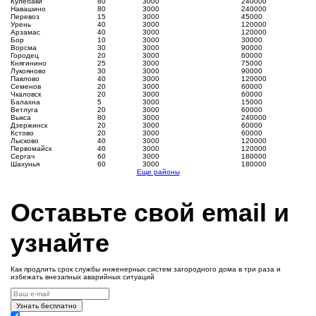
Кулебаки
80
3000
240000
Навашино
80
3000
240000
Перевоз
15
3000
45000
Урень
40
3000
120000
Арзамас
40
3000
120000
Бор
10
3000
30000
Ворсма
30
3000
90000
Городец
20
3000
60000
Княгинино
25
3000
75000
Лукояново
30
3000
90000
Павлово
40
3000
120000
Семенов
20
3000
60000
Чкаловск
20
3000
60000
Балахна
5
3000
15000
Ветлуга
20
3000
60000
Выкса
80
3000
240000
Дзержинск
20
3000
60000
Кстово
20
3000
60000
Лысково
40
3000
120000
Первомайск
40
3000
120000
Сергач
60
3000
180000
Шахунья
60
3000
180000
Еще районы
Оставьте свой email и
узнайте
Как продлить срок службы инженерных систем загородного дома в три раза и
избежать внезапных аварийных ситуаций
Узнать бесплатно