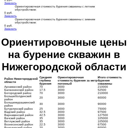
Заказать
Ориентировочная стоимость бурения скважины с летним
обустройством:
0 руб.
Заказать
Ориентировочная стоимость бурения скважины с зимним
обустройством:
0 руб.
Заказать
Ориентировочные цены
на бурение скважин в
Нижегородской области
Средняя
Ориентировочная
Итого стоимость
Район Нижегорордской
глубина
стоимость бурения за метр
бурения
области
бурения
погонный
скважины
Арзамасский район
70
3000
210000
Балахнинский район
17.5
3000
52500
Богородский район
70
3000
210000
Большеболдинский
20
3000
60000
район
Большемурашкинский
30
3000
90000
район
Бутурлинский район
25
3000
75000
Вадский район
32.5
3000
97500
Варнавинский район
42.5
3000
127500
Вачский район
35
3000
105000
Ветлужский район
35
3000
105000
Вознесенский район
22.5
3000
67500
Володарский район
20
3000
60000