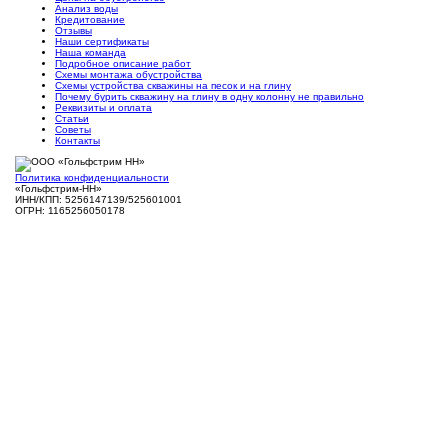
Анализ воды
Кредитование
Отзывы
Наши сертификаты
Наша команда
Подробное описание работ
Схемы монтажа обустройства
Схемы устройства скважины на песок и на глину
Почему бурить скважину на глину в одну колонну не правильно
Реквизиты и оплата
Статьи
Советы
Контакты
Политика конфиденциальности
«Гольфстрим-НН»
ИНН/КПП: 5256147139/525601001
ОГРН: 1165256050178