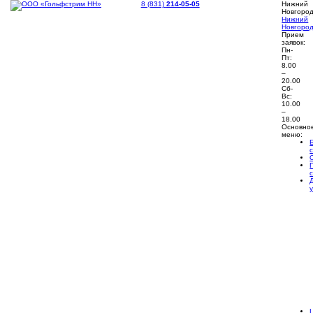
8 (831)
214-05-05
Нижний
Новгоро
Нижний
Новгоро
Прием
заявок:
Пн-
Пт:
8.00
–
20.00
Сб-
Вс:
10.00
–
18.00
Основно
меню: