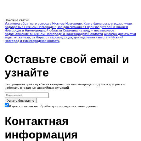
Похожие статьи
Установка обратного осмоса в Нижнем Новгороде.
Какие фильтры для воды лучше
подобрать в Нижнем Новгороде?
Все для скважин от производителей в Нижнем
Новгороде и Нижегородской области
Скважина на воду – независимое
водоснабжение в Нижнем Новгороде и Нижегородской области
Фильтры для очистки
воды: от железа, от бора, от сероводорода, для удаления извести – Нижний
Новгород и Нижегородская область
Оставьте свой email и
узнайте
Как продлить срок службы инженерных систем загородного дома в три раза и
избежать внезапных аварийных ситуаций
Узнать бесплатно
Я даю согласие на обработку моих персональных данных
Контактная
информация