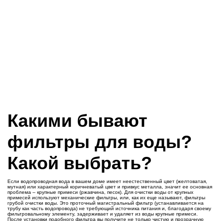
Какими бывают
фильтры для воды?
Какой выбрать?
Если водопроводная вода в вашем доме имеет неестественный цвет (желтоватая,
мутная) или характерный коричневатый цвет и привкус металла, значит ее основная
проблема – крупные примеси (ржавчина, песок). Для очистки воды от крупных
примесей используют механические фильтры, или, как их еще называют, фильтры
грубой очистки воды. Это проточный магистральный фильтр (устанавливается на
трубу как часть водопровода) не требующий источника питания и, благодаря своему
фильтровальному элементу, задерживает и удаляет из воды крупные примеси.
После установки подобного фильтра вы получите не только чистую и прозрачную