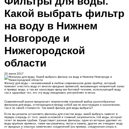
Фильтры для воды.
Какой выбрать фильтр
на воду в Нижнем
Новгороде и
Нижегородской
области
20 июня 2017
Фильтр для воды – незаменимый в любом современном доме прибор, который
поможет очистить воду от многих вредных примесей, вызывающих неприятный запах
и привкус воды, а так же наносящих вред как бытовой техники, использующей воду,
так и здоровью тех, кто эту воду ежедневно употребляет в питье.
Современный рынок предлагает покупателям огромный выбор разнообразных
фильтров для воды, отличающихся между собой как по конструкции и назначению,
так и по своей стоимости. Так какой фильтр для воды выбрать?
Если вы решили установить фильтры для очистки воды, какой выбрать зависит в
первую очередь от того, каков основной и главный загрязнитель той воды, которая
течет по вашим трубам. Существуют разные фильтры, одни из которых удаляют из
воды крупные примеси, такие как ржавчину, песок и накипь, другие же очищают воду
от вредных и опасных химических соединений (на пример, соединения хлора и,