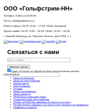
ООО «Гольфстрим-НН»
Телефон:
8 (831) 214-05-05
Почта:
info@golfstrim-nn.ru
Работа офиса:
Пн-Пт: 8.00 – 17.00, Сб-Вс: выходной
Прием заявок:
Пн-Пт: 8.00 – 20.00, Сб-Вс: 10.00 – 18.00
г. Нижний Новгород, ул. Проспект Ленина, дом 103А, к. 1
Связаться с нами
Заказать звонок
Я даю согласие на обработку моих персональных данных
92818
Цены на бурение
Цены на обустройство
Анализ воды
Кредитование
Отзывы
Наши сертификаты
Наша команда
Подробное описание работ
Схемы монтажа обустройства
Схемы устройства скважины на песок и на глину
Почему бурить скважину на глину в одну колонну не правильно
Реквизиты и оплата