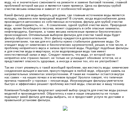
воду, но и значительно сэкономите на ремонте и замене бытовой техники, главной
проблемой которой как раз и являются такие примеси. Цена на фильтры грубой
очистки весьма невысока и зависит от особенностей модели.
Какой фильтр для воды выбрать для дома, где главным источником воды является
колодец, скважина или природный водоем? В случаях, когда водоснабжение дома
производится автономно из собственных источников, фильтр для грубой очистки
воды – необходимость, но… К сожалению, одной грубой очистки мало. Природная
вода, кроме безобидного песочка, может содержать в себе опасные химикаты,
нефтепродукты, бактерии, а также весьма неполезные примеси биологического
происхождения. Оптимальным выбором фильтра для очистки такой воды будет
фильтр обратного осмоса. Этот фильтр нуждается в дополнительном
электропитании, так как для его работы нужно стабильное давление воды. Он
очищает воду от химических и биологических загрязнителей, решая, в том числе, и
проблему неприятного вкуса и запаха проточной воды. Подойдут подобные фильтры
и для очистки воды в квартирах, если водопроводная вода там имеет
неестественный запах и вкус. Следует помнить, что вода, от которой как-то
неприятно или странно пахнет, не только не услаждает обоняние эстетов, но и
представляет опасность здоровью, а иногда и жизни тех, кто ее употребляет!
Так же стоит упомянуть о такой всеобщей проблеме, как жесткость воды: химические
соединения кальция и магния, присутствующие в любой воде, образуют накипь на
нагревательных элементах электротехники. И такая же «накипь» остается внутри
нас самих – на наших почках и в мочевом пузыре! Урологи говорят, что типичная
причина «камней» у горожан – плохая вода. Ионизирующие фильтры-умягчители
быстро и эффективно решают проблему жесткой воды, спасая вас и вашу технику.
Компания Гольфстрим предлагает широкий выбор средств для очистки воды разных
моделей и производителей. Обратитесь к нам и наши специалисты не только
подскажут какой фильтр для воды выбрать, но и предоставят услуги по доставке и
правильной установке фильтра.