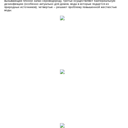
вызывающий плохой запах сероводород), третьи осуществляют бактериальную
дезинфекцию (особенно актуально для домов, вода в которые подается из
природных источников), четвертые – решают проблему повышенной жесткостью
воды.