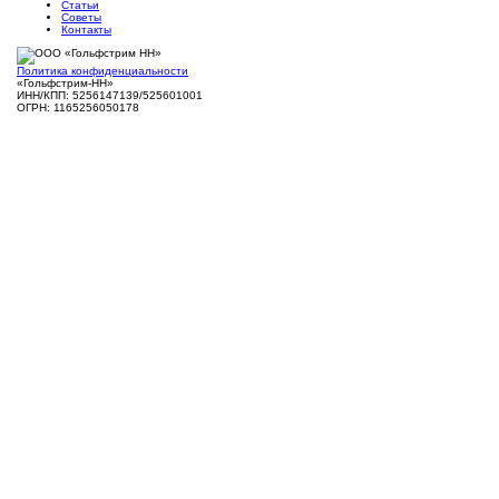
Статьи
Советы
Контакты
Политика конфиденциальности
«Гольфстрим-НН»
ИНН/КПП: 5256147139/525601001
ОГРН: 1165256050178