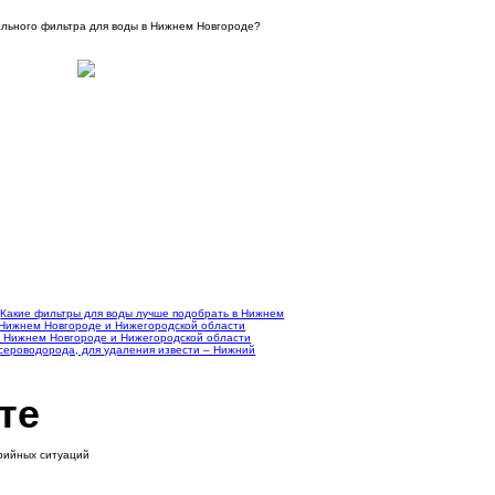
ального фильтра для воды в Нижнем Новгороде?
Какие фильтры для воды лучше подобрать в Нижнем
в Нижнем Новгороде и Нижегородской области
в Нижнем Новгороде и Нижегородской области
т сероводорода, для удаления извести – Нижний
те
арийных ситуаций