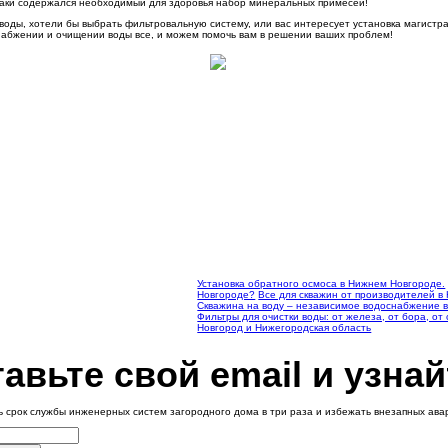
таки содержался необходимый для здоровья набор минеральных примесей!
воды, хотели бы выбрать фильтровальную систему, или вас интересует установка магистр
набжении и очищении воды все, и можем помочь вам в решении ваших проблем!
Установка обратного осмоса в Нижнем Новгороде.
Новгороде?
Все для скважин от производителей 
Скважина на воду – независимое водоснабжение 
Фильтры для очистки воды: от железа, от бора, о
Новгород и Нижегородская область
авьте свой email и узнай
ь срок службы инженерных систем загородного дома в три раза и избежать внезапных ав