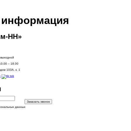
я информация
м-НН»
: выходной
10.00 – 18.00
дом 103А, к. 1
и
Заказать звонок
сональных данных