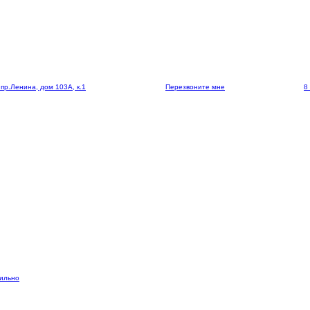
 пр.Ленина, дом 103А, к.1
Перезвоните мне
8
вильно