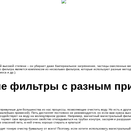
й высокой степени – он убирает даже бактериальное загрязнение, частицы окисленных ме
ого фильтра является комплексом из нескольких фильтров, которые используют разные мет
оса и др.).
е фильтры с разным пр
привычные для большинства из нас процессы, позволяющие очистить воду. Но есть и друг
 малейших примесей). Пить дистиллят постоянно не рекомендуется, но если вам нужна выс
воздействуют на воду на молекулярном уровне. Например, магнитный магистральный фильт
 теряют свое вредоносное свойство откладываться на трубах изнутри, засоряя и разрушая 
 опасений пить, в ней очень хорошо стирать и купаться!
ят тонкую очистку буквально от всего! Поэтому, если хотите использовать магистральный