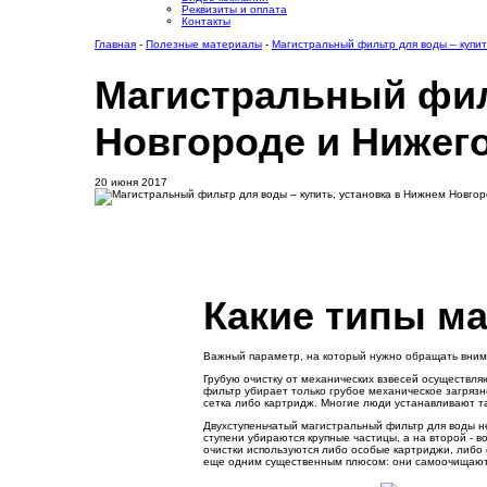
Реквизиты и оплата
Контакты
Главная
-
Полезные материалы
-
Магистральный фильтр для воды – купит
Магистральный фил
Новгороде и Нижег
20 июня 2017
Какие типы м
Важный параметр, на который нужно обращать вниман
Грубую очистку от механических взвесей осуществл
фильтр убирает только грубое механическое загряз
сетка либо картридж. Многие люди устанавливают т
Двухступеньчатый магистральный фильтр для воды не
ступени убираются крупные частицы, а на второй - 
очистки используются либо особые картриджи, либо 
еще одним существенным плюсом: они самоочищаютс