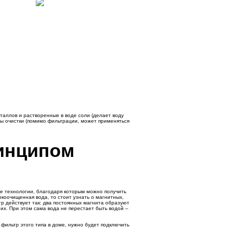
таллов и растворенные в воде соли (делает воду
оды очистки (помимо фильтрации, может применяться
инципом
ие технологии, благодаря которым можно получить
окоочищенная вода, то стоит узнать о магнитных,
р действует так: два постоянных магнита образуют
их. При этом сама вода не перестает быть водой –
 фильтр этого типа в доме, нужно будет подключить