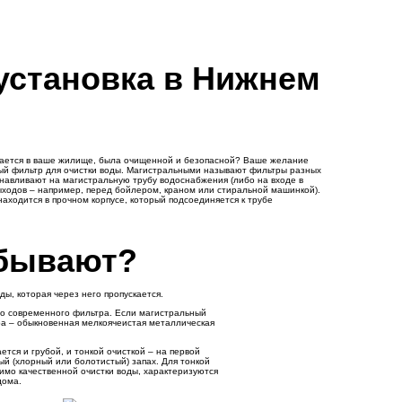
установка в Нижнем
подается в ваше жилище, была очищенной и безопасной? Ваше желание
ый фильтр для очистки воды. Магистральными называют фильтры разных
анавливают на магистральную трубу водоснабжения (либо на входе в
ыходов – например, перед бойлером, краном или стиральной машинкой).
аходится в прочном корпусе, который подсоединяется к трубе
 бывают?
ы, которая через него пропускается.
го современного фильтра. Если магистральный
ра – обыкновенная мелкоячеистая металлическая
тся и грубой, и тонкой очисткой – на первой
ый (хлорный или болотистый) запах. Для тонкой
имо качественной очистки воды, характеризуются
дома.