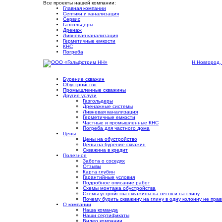
Все проекты нашей компании:
Главная компании
Септики и канализация
Сервис
Газгольдеры
Дренаж
Ливневая канализация
Герметичные емкости
КНС
Погреба
Н.Новгород,
Бурение скважин
Обустройство
Промышленные скважины
Другие услуги
Газгольдеры
Дренажные системы
Ливневая канализация
Герметичные емкости
Частные и промышленные КНС
Погреба для частного дома
Цены
Цены на обустройство
Цены на бурение скважин
Скважина в кредит
Полезное
Забота о соседях
Отзывы
Карта глубин
Гарантийные условия
Подробное описание работ
Cхемы монтажа обустройства
Схемы устройства скважины на песок и на глину
Почему бурить скважину на глину в одну колонну не пра
О компании
Наша команда
Наши сертификаты
Видео компании