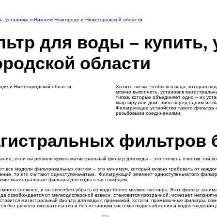
ь, установка в Нижнем Новгороде и Нижегородской области
ьтр для воды – купить, 
ородской области
Хотите ли вы, чтобы вся вода, которая 
можно выполнить, установив магистральн
типов, которые объединяет одно – их уст
квартиру или дом, либо перед одним из в
Фильтрующее устройство такого фильтра н
резьбовыми соединениями.
агистральных фильтров
ие, если вы решили купить магистральный фильтр для воды – это степень очистки той вод
яют все модели фильтровальных систем – это минимум, который можно требовать от каждо
нение, то его считают одноступеньчатым. Фильтрующий элемент одноступеньчатого фильт
акие магистральные фильтры для воды в частный дом.
много сложнее, и он способен убрать из воды более мелкие частицы. Этот фильтр занимае
вода освобождается от мелкодисперсной взвеси, становится прозрачной, исчезает неприятн
ставится магистральный фильтр для воды с промывкой. Кстати, промывочные фильтры, пом
я без ручного вмешательства и без остановки системы водоснабжения и водоотведения 