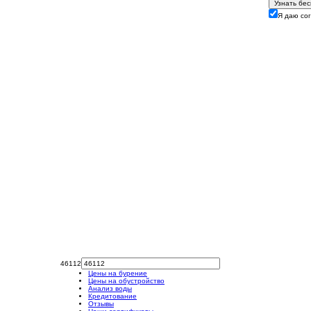
Узнать бе
Я даю со
46112
Цены на бурение
Цены на обустройство
Анализ воды
Кредитование
Отзывы