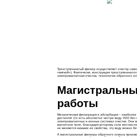
Трехступеньчатый фильтр осуществляет очистку само
«мягкой»). Фактически, конструкция трехступеньчат
электромагнитная очистка, технологии обратного осм
Магистральны
работы
Механическая фильтрация и абсорбация – наиболее 
дистиллят (то есть абсолютно чистую воду, Н2О без
электромагнитных и ионных системах очистки. Они 
магнитное поле, благодаря которому соли жесткости
не меняются никакие ее свойства, эту воду можно без
А магистральные фильтры обратного осмоса производ