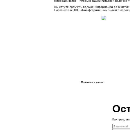
минерализатор – чтобы в вашей питьевой воде все-
Вы хотите получить больше информации об очистке 
Позвоните в ООО «Гольфстрим» - мы знаем о водос
Похожие статьи
Ост
Как продлит