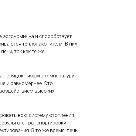
е эргономична и способствует
риваются теплонакопители. В них
ечи, так как те же
на порядок низшую температуру
ше и равномернее. Это
д воздействием высоких
ировать всю систему отопления.
результате транспортировки
ектирования. В то же время, печь