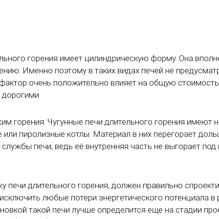
ельного горения имеет цилиндрическую форму. Она вполн
ению. Именно поэтому в таких видах печей не предусмат
фактор очень положительно влияет на общую стоимость п
ь дорогими.
им горения. Чугунные печи длительного горения имеют 
 или пиролизные котлы. Материал в них перегорает доль
 службы печи, ведь её внутренняя часть не выгорает по
ку печи длительного горения, должен правильно спроект
 исключить любые потери энергетического потенциала в 
ановкой такой печи лучше определится еще на стадии про