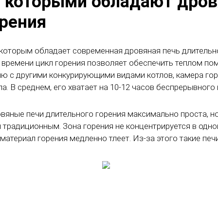
 которыми обладают дров
орения
оторым обладает современная дровяная печь длительног
 времени цикл горения позволяет обеспечить теплом пом
ию с другими конкурирующими видами котлов, камера гор
. В среднем, его хватает на 10-12 часов беспрерывного 
вяные печи длительного горения максимально проста, но
м традиционным. Зона горения не концентрируется в одно
материал горения медленно тлеет. Из-за этого такие пе