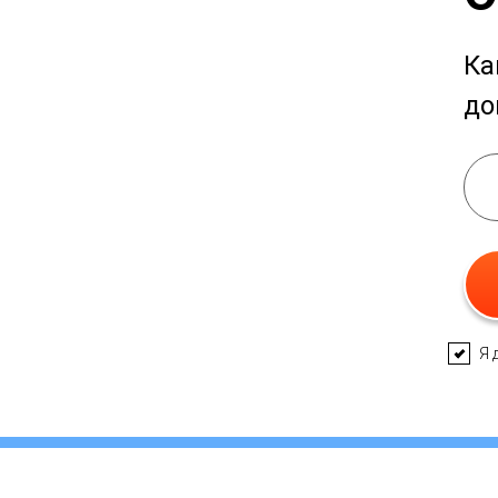
Ка
до
Я 