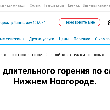
ки и канализация
Сервис
Газгольдеры
Дренаж
Ливневая канали
Перезвоните мне
ород, пр.Ленина, дом 103А, к.1
ые скважины
Другие услуги
Цены
Полезное
О компа
лительного горения по самой низкой цене в Нижнем Новгороде.
 длительного горения по с
Нижнем Новгороде.