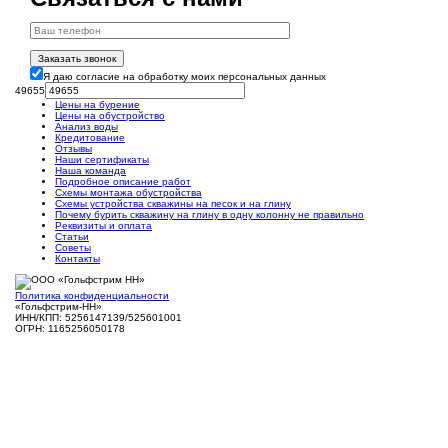
Заказать звонок
Я даю согласие на обработку моих персональных данных
49655
Цены на бурение
Цены на обустройство
Анализ воды
Кредитование
Отзывы
Наши сертификаты
Наша команда
Подробное описание работ
Схемы монтажа обустройства
Схемы устройства скважины на песок и на глину
Почему бурить скважину на глину в одну колонну не правильно
Реквизиты и оплата
Статьи
Советы
Контакты
Политика конфиденциальности
«Гольфстрим-НН»
ИНН/КПП: 5256147139/525601001
ОГРН: 1165256050178