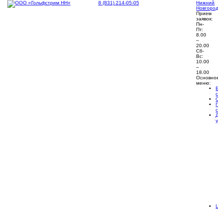
8 (831) 214-05-05
Нижний
Новгоро
Прием
заявок:
Пн-
Пт:
8.00
–
20.00
Сб-
Вс:
10.00
–
18.00
Основно
меню: