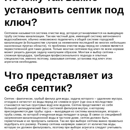
установить септик под
ключ?
Септиком называется система очистки вод, которая устанавливается на выводящую
трубу системы канализации. Так как частный дом, имеющий систему автономного
водоснабжения, обычно невозможно подключить к общей системе городской
канализации (в большинстве случаев за неимением последней во многих небольших
населенных пунктах области), то проблема очистки воды перед ее сливом является
первостепенной для таких домов. Только монтаж септиков под ключ по всем нормам
может решить данную задачу наилучшим образом. Монтаж и выбор септика –
сложная процедура, требующая профессионального подхода и опытных
специалистов, именно поэтому, заказывая септики, установка под ключ этих
агрегатов необходима.
Что представляет из
себя септик?
Септик - фактически, грубый фильтр для воды, задача которого – удаление мусора,
отходов и нечистот из воды перед ее сливом в грунт (где она в последствии
становится частью грунтовых вод) или водоем. Септик представляет из себя
большой цилиндрический бак с системой фильтров внутри, к которому
присоединяются две трубы: одна – выходящая из системы канализации, вторая –
труба слива, по которой очищенная вода попадает в среду. В связи со спецификой
загрязнения канализационной воды в частном доме, септик должен быть
герметичным и не пропускать запахов. Так же при выборе септика важно правильно
подобрать его размер. Размер септика напрямую зависит от количества воды,
которую он должен фильтровать, поэтому при выборе агрегата следует учитывать