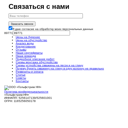
Связаться с нами
Заказать звонок
Я даю согласие на обработку моих персональных данных
89771
Цены на бурение
Цены на обустройство
Анализ воды
Кредитование
Отзывы
Наши сертификаты
Наша команда
Подробное описание работ
Схемы монтажа обустройства
Схемы устройства скважины на песок и на глину
Почему бурить скважину на глину в одну колонну не правильно
Реквизиты и оплата
Статьи
Советы
Контакты
Политика конфиденциальности
«Гольфстрим-НН»
ИНН/КПП: 5256147139/525601001
ОГРН: 1165256050178