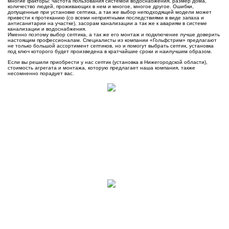
многие факторы: частота пользования системой водоснабжения, размер дома,
количество людей, проживающих в нем и многое, многое другое. Ошибки,
допущенные при установке септика, а так же выбор неподходящей модели может
привести к протеканию (со всеми неприятными последствиями в виде запаха и
антисанитарии на участке), засорам канализации а так же к авариям в системе
канализации и водоснабжения.
Именно поэтому выбор септика, а так же его монтаж и подключение лучше доверить
настоящим профессионалам. Специалисты из компании «Гольфстрим» предлагают
не только большой ассортимент септиков, но и помогут выбрать септик, установка
под ключ которого будет произведена в кратчайшие сроки и наилучшим образом.
Если вы решили приобрести у нас септик (установка в Нижегородской области),
стоимость агрегата и монтажа, которую предлагает наша компания, также
несомненно порадует вас.