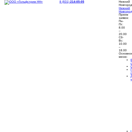
8 (831)
214-05-05
Нижний
Новгоро
Нижний
Новгоро
Прием
заявок:
Пн-
Пт:
8.00
–
20.00
Сб-
Вс:
10.00
–
18.00
Основно
меню: