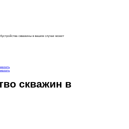
обустройства скважины в вашем случае может
аказать
аказать
тво скважин в