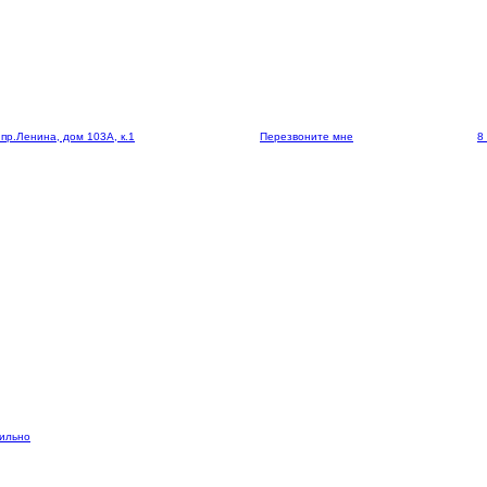
 пр.Ленина, дом 103А, к.1
Перезвоните мне
8
вильно