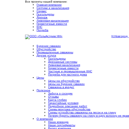
Все проекты нашей компании:
Главная компании
Септики и канализация
Сервис
Газгольдеры
Дренаж
Ливневая канализация
Герметичные емкости
КНС
Погреба
Н.Новгород,
Бурение скважин
Обустройство
Промышленные скважины
Другие услуги
Газгольдеры
Дренажные системы
Ливневая канализация
Герметичные емкости
Частные и промышленные КНС
Погреба для частного дома
Цены
Цены на обустройство
Цены на бурение скважин
Скважина в кредит
Полезное
Забота о соседях
Отзывы
Карта глубин
Гарантийные условия
Подробное описание работ
Cхемы монтажа обустройства
Схемы устройства скважины на песок и на глину
Почему бурить скважину на глину в одну колонну не пра
О компании
Наша команда
Наши сертификаты
Видео компании