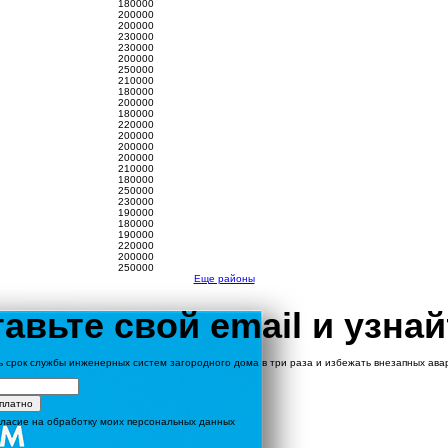
180000
200000
200000
230000
230000
200000
250000
210000
180000
200000
180000
220000
200000
200000
200000
210000
180000
250000
230000
190000
180000
190000
220000
200000
250000
Еще районы
авьте свой email и узнай
ь срок службы инженерных систем загородного дома в три раза и избежать внезапных ав
сплатно
гласие на обработку моих персональных данных