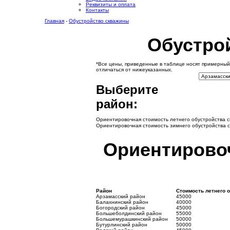
Реквизиты и оплата
Контакты
Главная
-
Обустройство скважины
Обустро
*Все цены, приведенные в таблице носят примерный
отличаться от нижеуказанных.
Выберите
район:
Ориентировочная стоимость летнего обустройства с
Ориентировочная стоимость зимнего обустройства 
Ориентировоч
Район
Стоимость летнего 
Арзамасский район
45000
Балахнинский район
40000
Богородский район
45000
Большеболдинский район
55000
Большемурашкинский район
50000
Бутурлинский район
50000