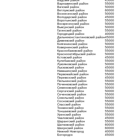
Вадский район
45000
Варнавинский район
55000
Вачский район
50000
Ветлужский район
60000
Вознесенский район
50000
Володарский район
45000
Воротынский район
55000
Воскресенский район
50000
Выксунский район
50000
Гагинский район
55000
Городецкий район
40000
Дальнеконстантиновский район
45000
Дивеевский район
55000
Княгининский район
50000
Ковернинский район
50000
Краснобаковский район
55000
Краснооктябрьский район
50000
Кстовский район
45000
Кулебакский район
55000
Лукояновский район
50000
Лысковский район
45000
Навашинский район
55000
Первомайский район
55000
Перевозский район
45000
Пильнинский район
55000
Починковский район
55000
Семеновский район
50000
Сергачский район
50000
Сеченовский район
55000
Сокольский район
50000
Сосновский район
55000
Спасский район
55000
Тонкинский район
55000
Тоншаевский район
55000
Уренский район
55000
Чкаловский район
45000
Шарангский район
55000
Шатковский район
60000
Шахунский район
60000
Нижний Новгород
40000
Богородск
45000