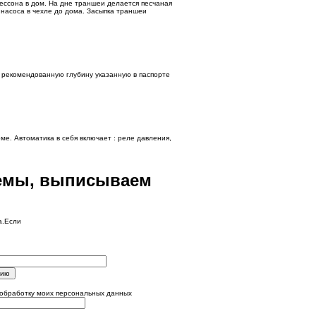
ессона в дом. На дне траншеи делается песчаная
насоса в чехле до дома. Засыпка траншеи
 рекомендованную глубину указанную в паспорте
ме. Автоматика в себя включает : реле давления,
темы, выписываем
а.Если
цию
 обработку моих персональных данных