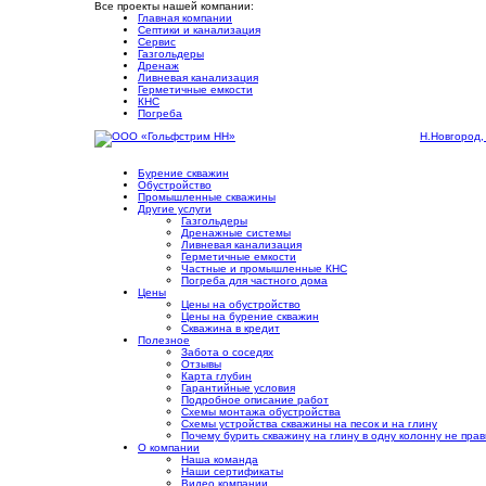
Все проекты нашей компании:
Главная компании
Септики и канализация
Сервис
Газгольдеры
Дренаж
Ливневая канализация
Герметичные емкости
КНС
Погреба
Н.Новгород,
Бурение скважин
Обустройство
Промышленные скважины
Другие услуги
Газгольдеры
Дренажные системы
Ливневая канализация
Герметичные емкости
Частные и промышленные КНС
Погреба для частного дома
Цены
Цены на обустройство
Цены на бурение скважин
Скважина в кредит
Полезное
Забота о соседях
Отзывы
Карта глубин
Гарантийные условия
Подробное описание работ
Cхемы монтажа обустройства
Схемы устройства скважины на песок и на глину
Почему бурить скважину на глину в одну колонну не пра
О компании
Наша команда
Наши сертификаты
Видео компании