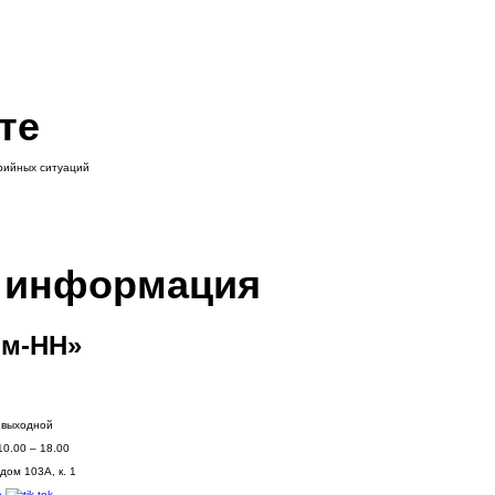
те
арийных ситуаций
я информация
м-НН»
: выходной
10.00 – 18.00
дом 103А, к. 1