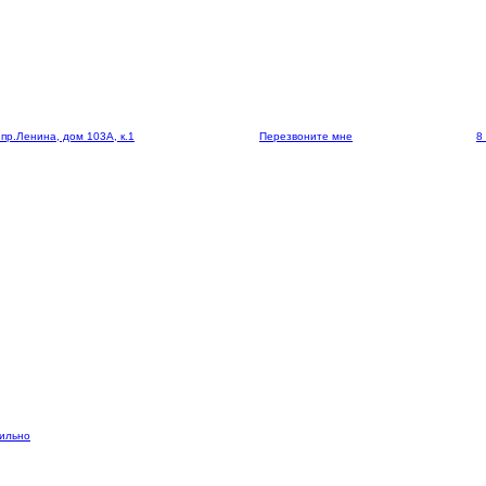
 пр.Ленина, дом 103А, к.1
Перезвоните мне
8
вильно