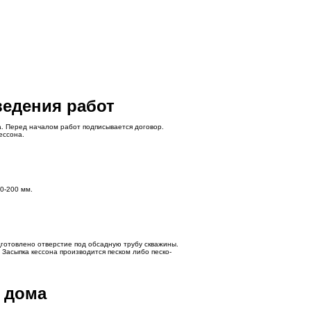
ведения работ
а. Перед началом работ подписывается договор.
ессона.
0-200 мм.
готовлено отверстие под обсадную трубу скважины.
 Засыпка кессона производится песком либо песко-
 дома