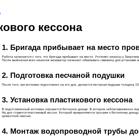
а
кового кессона
1. Бригада прибывает на место про
Работа начинается с того, что бригада прибывает на место. Уточняет нюансы у Заказчик
После выяснения всех нюансов экскаватор начинает обкапывать скважину для установки к
2. Подготовка песчаной подушки
После того, как котлован подготовлен на его дне, делается песчаная подушка толщина 15
3. Установка пластикового кессона
В подготовленный котлован опускается бетонное днище. В котором заблаговременно под
На дно ставится пластиковый кессон. Который прикрепляется тросами к бетонному днищу.
цементной смесью.
4. Монтаж водопроводной трубы до