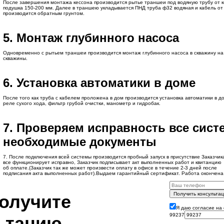
После завершения монтажа кессона производится рытье траншеи под водяную трубу от к
подушка 150-200 мм. Далее в траншею укладывается ПНД труба ф32 водяная и кабель от 
производится обратным грунтом.
5. Монтаж глубинного насоса
Одновременно с рытьем траншеи производится монтаж глубинного насоса в скважину на
скважины.
6. Установка автоматики в доме
После того как труба с кабелем проложена в дом производится установка автоматики в до
реле сухого хода, фильтр грубой очистки, манометр и гидробак.
7. Проверяем исправность все сис
необходимые документы
7. После подключения всей системы производится пробный запуск в присутствие Заказчик
все функционирует исправно, Заказчик подписывает акт выполненных работ и квитанцию
об оплате.(Заказчик так же может произвести оплату в офисе в течение 2-3 дней после
подписания акта выполненных работ).Выдаем гарантийный сертификат. Работа окончена
Получить консульта
получите
Я даю согласие на
99237
ьтацию