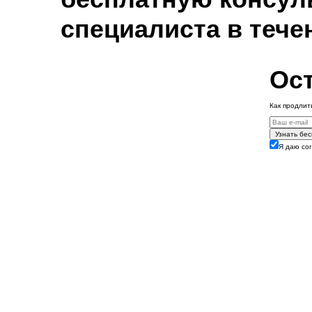
специалиста в тече
Ост
Как продлит
Узнать бе
Я даю со