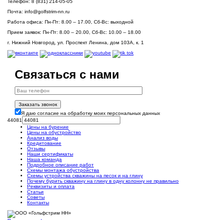
Телефон:
8 (831) 214-05-05
Почта:
info@golfstrim-nn.ru
Работа офиса:
Пн-Пт: 8.00 – 17.00, Сб-Вс: выходной
Прием заявок:
Пн-Пт: 8.00 – 20.00, Сб-Вс: 10.00 – 18.00
г. Нижний Новгород, ул. Проспект Ленина, дом 103А, к. 1
Связаться с нами
Заказать звонок
Я даю согласие на обработку моих персональных данных
44081
Цены на бурение
Цены на обустройство
Анализ воды
Кредитование
Отзывы
Наши сертификаты
Наша команда
Подробное описание работ
Схемы монтажа обустройства
Схемы устройства скважины на песок и на глину
Почему бурить скважину на глину в одну колонну не правильно
Реквизиты и оплата
Статьи
Советы
Контакты