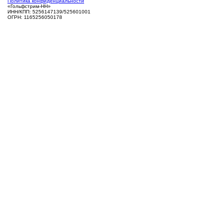
Политика конфиденциальности
«Гольфстрим-НН»
ИНН/КПП: 5256147139/525601001
ОГРН: 1165256050178