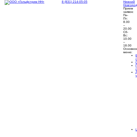
8 (831) 214-05-05
Нижний
Новгоро
Прием
заявок:
Пн-
Пт:
8.00
–
20.00
Сб-
Вс:
10.00
–
18.00
Основно
меню: