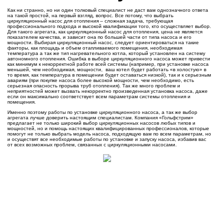
Как ни странно, но ни один толковый специалист не даст вам однозначного ответа
на такой простой, на первый взгляд, вопрос. Все потому, что выбрать
циркуляционный насос для отопления – сложная задача, требующая
профессионального подхода и высокой квалификации того, кто осуществляет выбор.
Для такого агрегата, как циркуляционный насос для отопления, цена не является
показателем качества, и зависит она по большей части от типа насоса и его
мощности. Выбирая циркуляционный насос, следует ориентироваться на такие
факторы, как площадь и объем отапливаемого помещения, необходимая
температура а так же тип нагревательного котла, который установлен на систему
автономного отопления. Ошибка в выборе циркуляционного насоса может привести
как минимум к некорректной работе всей системы (например, при установке насоса
меньшей, чем необходимая, мощности, ваш котел будет работать «в холостую» в
то время, как температура в помещении будет оставаться низкой), так и к серьезным
авариям (при покупке насоса более высокой мощности, чем необходимо, есть
серьезная опасность прорыва труб отопления). Так же много проблем и
неприятностей может вызвать некорректно произведенная установка насоса, даже
если он максимально соответствует всем параметрам системы отопления и
помещения.
Именно поэтому работы по установке циркуляционного насоса, а так же выбор
агрегата лучше доверить настоящим специалистам. Компания «Гольфстрим»
предлагает не только широкий выбор циркуляционных насосов любых типов и
мощностей, но и помощь настоящих квалифицированных профессионалов, которые
помогут не только выбрать модель насоса, подходящую вам по всем параметрам, но
и осуществят все необходимые работы по установке и запуску насоса, избавив вас
от всех возможных проблем, связанных с циркуляционными насосами.