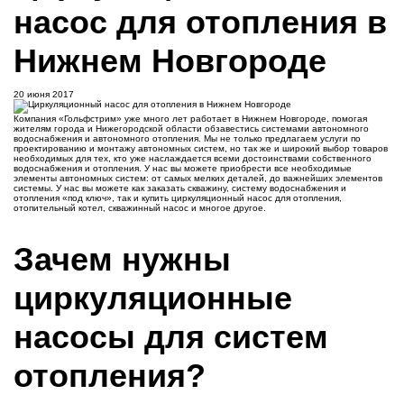
насос для отопления в
Нижнем Новгороде
20 июня 2017
Компания «Гольфстрим» уже много лет работает в Нижнем Новгороде, помогая
жителям города и Нижегородской области обзавестись системами автономного
водоснабжения и автономного отопления. Мы не только предлагаем услуги по
проектированию и монтажу автономных систем, но так же и широкий выбор товаров
необходимых для тех, кто уже наслаждается всеми достоинствами собственного
водоснабжения и отопления. У нас вы можете приобрести все необходимые
элементы автономных систем: от самых мелких деталей, до важнейших элементов
системы. У нас вы можете как заказать скважину, систему водоснабжения и
отопления «под ключ», так и купить циркуляционный насос для отопления,
отопительный котел, скважинный насос и многое другое.
Зачем нужны
циркуляционные
насосы для систем
отопления?