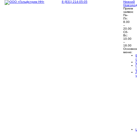
8 (831) 214-05-05
Нижний
Новгоро
Прием
заявок:
Пн-
Пт:
8.00
–
20.00
Сб-
Вс:
10.00
–
18.00
Основно
меню: