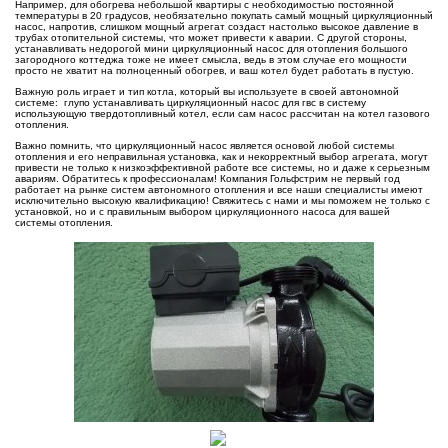
Например, для обогрева небольшой квартиры с необходимостью постоянной
температуры в 20 градусов, необязательно покупать самый мощный циркуляционный
насос, напротив, слишком мощный агрегат создаст настолько высокое давление в
трубах отопительной системы, что может привести к аварии. С другой стороны,
устанавливать недорогой мини циркуляционный насос для отопления большого
загородного коттеджа тоже не имеет смысла, ведь в этом случае его мощности
просто не хватит на полноценный обогрев, и ваш котел будет работать в пустую.
Важную роль играет и тип котла, который вы используете в своей автономной
системе: глупо устанавливать циркуляционный насос для гвс в систему
использующую твердотопливный котел, если сам насос рассчитан на котел газового
отопления.
Важно помнить, что циркуляционный насос является основой любой системы
отопления и его неправильная установка, как и некорректный выбор агрегата, могут
привести не только к низкоэффективной работе все системы, но и даже к серьезным
авариям. Обратитесь к профессионалам! Компания Гольфстрим не первый год
работает на рынке систем автономного отопления и все наши специалисты имеют
исключительно высокую квалификацию! Свяжитесь с нами и мы поможем не только с
установкой, но и с правильным выбором циркуляционного насоса для вашей
системы отопления.