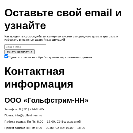
Оставьте свой email и
узнайте
Как продлить срок службы инженерных систем загородного дома в три раза и
избежать внезапных аварийных ситуаций
Узнать бесплатно
Я даю согласие на обработку моих персональных данных
Контактная
информация
ООО «Гольфстрим-НН»
Телефон:
8 (831) 214-05-05
Почта:
info@golfstrim-nn.ru
Работа офиса:
Пн-Пт: 8.00 – 17.00, Сб-Вс: выходной
Прием заявок:
Пн-Пт: 8.00 – 20.00, Сб-Вс: 10.00 – 18.00