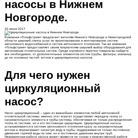
насосы в Нижнем
Новгороде.
20 июня 2017
Компания «Гольфстрим» предлагает жителям Нижнего Новгорода и Нижегородской
области широкий спектр услуг по проектированию и монтированию систем
автономного водоснабжения и систем автономного отопления. Так же компания
«Гольфстрим» предоставляет своим покупателям широкий выбор оборудования для
автономным отопительных систем. Среди огромного перечня товаров вы найдете
все необходимое, от дополнительных элементов систем (трубы, фильтры, клапаны),
до ее основных частей: котлов и циркуляционных насосов.
Для чего нужен
циркуляционный
насос?
Насос циркуляционный – один из важнейших элементов любой автономной
отопительной системы: именно этот агрегат осуществляет передачу тепла от
нагревательного элемента в трубы системы, обеспечивая не только распределения
тепла по системе, но и его постоянную циркуляцию. Циркуляционные насосы
устанавливаются в системе автономного отопления сразу за нагревательным
котлом и перекачивают нагретую воду в трубы, поддерживая не только постоянное
движение горячей воды по ним, но и постоянное давление внутри труб.
Некорректная работа насоса может привести не только к некачественной работе