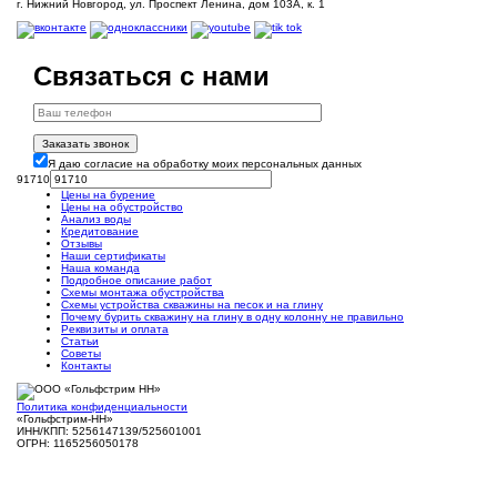
г. Нижний Новгород, ул. Проспект Ленина, дом 103А, к. 1
Связаться с нами
Заказать звонок
Я даю согласие на обработку моих персональных данных
91710
Цены на бурение
Цены на обустройство
Анализ воды
Кредитование
Отзывы
Наши сертификаты
Наша команда
Подробное описание работ
Схемы монтажа обустройства
Схемы устройства скважины на песок и на глину
Почему бурить скважину на глину в одну колонну не правильно
Реквизиты и оплата
Статьи
Советы
Контакты
Политика конфиденциальности
«Гольфстрим-НН»
ИНН/КПП: 5256147139/525601001
ОГРН: 1165256050178