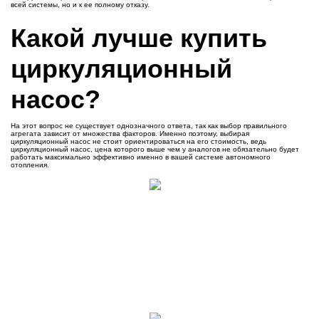
всей системы, но и к ее полному отказу.
Какой лучше купить
циркуляционный
насос?
На этот вопрос не существует однозначного ответа, так как выбор правильного
агрегата зависит от множества факторов. Именно поэтому, выбирая
циркуляционный насос не стоит ориентироваться на его стоимость, ведь
циркуляционный насос, цена которого выше чем у аналогов не обязательно будет
работать максимально эффективно именно в вашей системе автономного
отопления.