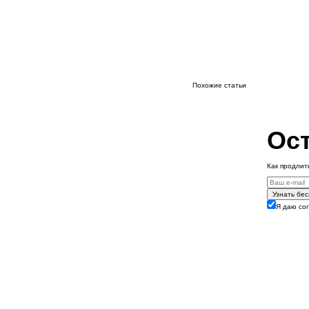
Похожие статьи
Ост
Как продлит
Узнать бе
Я даю со