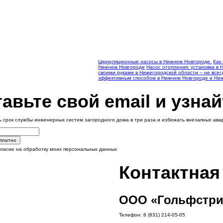
Циркуляционные насосы в Нижнем Новгороде.
Как
Нижнем Новгороде
Насос отопления: установка в
своими руками в Нижегородской области – не все
эффективным способом в Нижнем Новгороде и Ни
авьте свой email и узнай
ь срок службы инженерных систем загородного дома в три раза и избежать внезапных ав
сплатно
гласие на обработку моих персональных данных
Контактна
ООО «Гольфстри
Телефон:
8 (831) 214-05-05