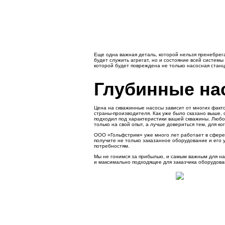
Еще одна важная деталь, которой нельзя пренебрегат
будет служить агрегат, но и состояние всей систем
которой будет повреждена не только насосная станц
Глубинные на
Цена на скважинные насосы зависит от многих фактор
страны-производителя. Как уже было сказано выше,
подходил под характеристики вашей скважины. Любое
только на свой опыт, а лучше довериться тем, для к
ООО «Гольфстрим» уже много лет работает в сфере 
получите не только заказанное оборудование и его 
потребностям.
Мы не гонимся за прибылью, и самым важным для на
и максимально подходящее для заказчика оборудова