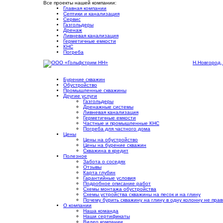
Все проекты нашей компании:
Главная компании
Септики и канализация
Сервис
Газгольдеры
Дренаж
Ливневая канализация
Герметичные емкости
КНС
Погреба
Н.Новгород,
Бурение скважин
Обустройство
Промышленные скважины
Другие услуги
Газгольдеры
Дренажные системы
Ливневая канализация
Герметичные емкости
Частные и промышленные КНС
Погреба для частного дома
Цены
Цены на обустройство
Цены на бурение скважин
Скважина в кредит
Полезное
Забота о соседях
Отзывы
Карта глубин
Гарантийные условия
Подробное описание работ
Cхемы монтажа обустройства
Схемы устройства скважины на песок и на глину
Почему бурить скважину на глину в одну колонну не пра
О компании
Наша команда
Наши сертификаты
Видео компании