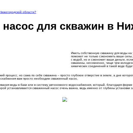
в Нижегородской области?
 насос для скважин в Н
Иметь собственную скважину для воды на 
поможет не только сэкономить ваши силы,
с водой, но и сэкономит ваши деньги, если
скважины, несомненно, чище чем колодезн
химических соединений в такой воде буде
й процесс, но сама по себе скважина – просто глубокое отверстие в земле, а дне которог
доснабжения вам просто необходим скважинный насос.
вания воды в баки или в систему автономного водоснабжения, который, благодаря форме 
торой устанавливается скважинный насос очень важна, ведь именно от глубины установки з