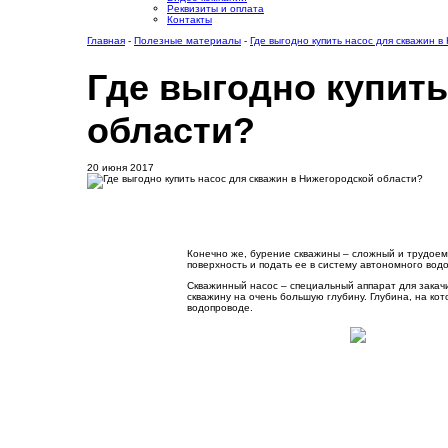
Реквизиты и оплата
Контакты
Главная
-
Полезные материалы
-
Где выгодно купить насос для скважин 
Где выгодно купить
области?
20 июня 2017
Конечно же, бурение скважины – сложный и трудоемки
поверхность и подать ее в систему автономного во
Скважинный насос – специальный аппарат для закачи
скважину на очень большую глубину. Глубина, на ко
водопроводе.