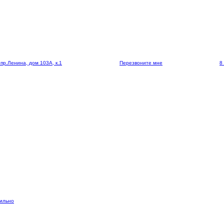
 пр.Ленина, дом 103А, к.1
Перезвоните мне
8
вильно