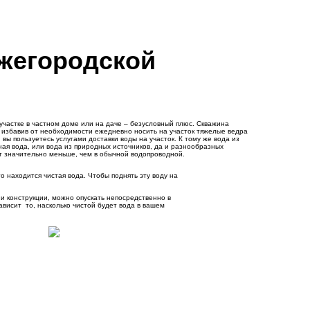
ижегородской
участке в частном доме или на даче – безусловный плюс. Скважина
 избавив от необходимости ежедневно носить на участок тяжелые ведра
 вы пользуетесь услугами доставки воды на участок. К тому же вода из
ая вода, или вода из природных источников, да и разнообразных
т значительно меньше, чем в обычной водопроводной.
о находится чистая вода. Чтобы поднять эту воду на
и конструкции, можно опускать непосредственно в
ависит то, насколько чистой будет вода в вашем