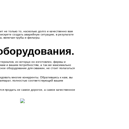
т не только то, насколько долго и качественно вам
рискуете создать аварийную ситуацию, в результате
а, включая трубы и фильтры.
оборудования.
атериалов, из которых он изготовлен, фирмы и
икам и вашим потребностям, а так же максимально
ное оборудование для скважин, не стоит полагаться
довать многие конкуренты. Обратившись к нам, вы
ь аппарат, полностью соответствующий вашим
ся продать не самое дорогое, а самое качественное