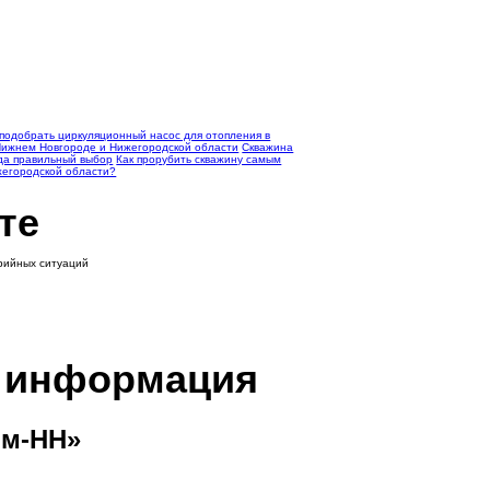
 подобрать циркуляционный насос для отопления в
 Нижнем Новгороде и Нижегородской области
Скважина
гда правильный выбор
Как прорубить скважину самым
жегородской области?
те
арийных ситуаций
я информация
м-НН»