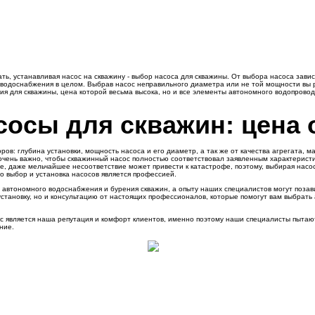
ь, устанавливая насос на скважину - выбор насоса для скважины. От выбора насоса зависи
ы водоснабжения в целом. Выбрав насос неправильного диаметра или не той мощности вы 
ия для скважины, цена которой весьма высока, но и все элементы автономного водопровод
сосы для скважин: цена 
ов: глубина установки, мощность насоса и его диаметр, а так же от качества агрегата, м
 очень важно, чтобы скважинный насос полностью соответствовал заявленным характерист
, даже мельчайшее несоответствие может привести к катастрофе, поэтому, выбирая насос
ого выбор и установка насосов является профессией.
автономного водоснабжения и бурения скважин, а опыту наших специалистов могут позави
установку, но и консультацию от настоящих профессионалов, которые помогут вам выбрат
с является наша репутация и комфорт клиентов, именно поэтому наши специалисты пытают
ние.