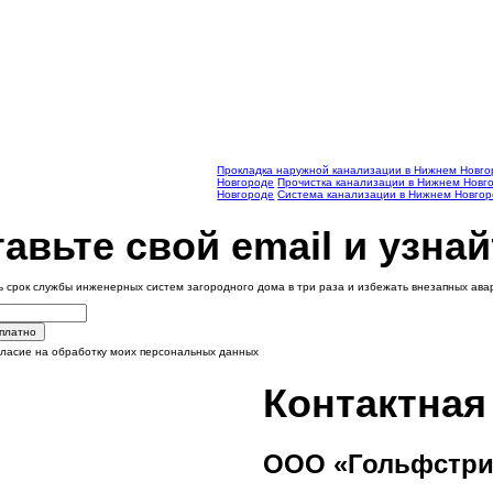
Прокладка наружной канализации в Нижнем Новг
Новгороде
Прочистка канализации в Нижнем Новг
Новгороде
Система канализации в Нижнем Новго
авьте свой email и узнай
ь срок службы инженерных систем загородного дома в три раза и избежать внезапных ав
сплатно
гласие на обработку моих персональных данных
Контактна
ООО «Гольфстри