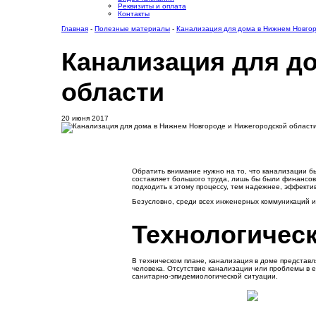
Реквизиты и оплата
Контакты
Главная
-
Полезные материалы
-
Канализация для дома в Нижнем Новго
Канализация для д
области
20 июня 2017
Обратить внимание нужно на то, что канализации б
составляет большого труда, лишь бы были финансов
подходить к этому процессу, тем надежнее, эффект
Безусловно, среди всех инженерных коммуникаций и
Технологическ
В техническом плане, канализация в доме представ
человека. Отсутствие канализации или проблемы в е
санитарно-эпидемиологической ситуации.