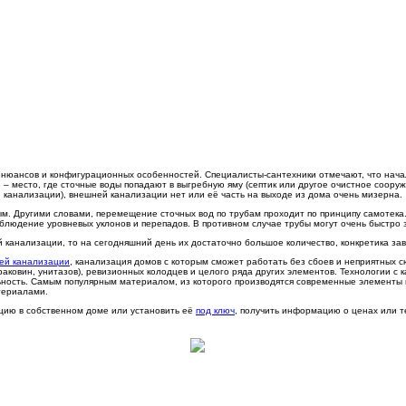
нюансов и конфигурационных особенностей. Специалисты-сантехники отмечают, что начал
– место, где сточные воды попадают в выгребную яму (септик или другое очистное сооруже
 канализации), внешней канализации нет или её часть на выходе из дома очень мизерна.
ым. Другими словами, перемещение сточных вод по трубам проходит по принципу самотека
блюдение уровневых уклонов и перепадов. В противном случае трубы могут очень быстро 
 канализации, то на сегодняшний день их достаточно большое количество, конкретика за
ей канализации
, канализация домов с которым сможет работать без сбоев и неприятных 
, раковин, унитазов), ревизионных колодцев и целого ряда других элементов. Технологии 
ьность. Самым популярным материалом, из которого производятся современные элементы в
териалами.
цию в собственном доме или установить её
под ключ
, получить информацию о ценах или т