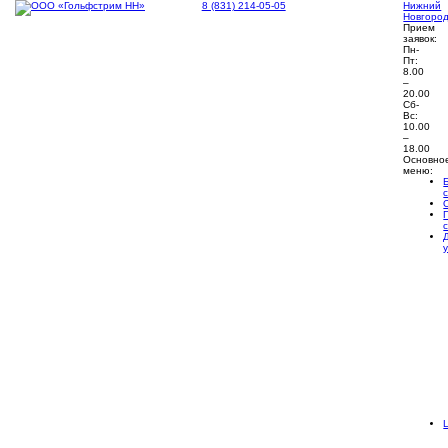
8 (831) 214-05-05
Нижний
Новгоро
Прием
заявок:
Пн-
Пт:
8.00
–
20.00
Сб-
Вс:
10.00
–
18.00
Основно
меню: