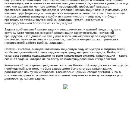
канализация, как понятно из названия, находится непосредственно в доме, или под
ним, что делает ее монтаж сложной процедурой, требующей высокого
профессионализма. При прокладке внутренней канализации важно учитывать угол
наклона труб (ведь вода по ним должна выводиться самостоятельно, без помощи
насоса), диаметр выводящих труб и их герметичность – ведь все, что будет
протекать по трубам внутренней канализации, будет находиться в
непосредственной близости от жильцов дома.
Задача труб внешней канализации – отвод нечистот и грязной воды от дома к
септику. Хотя прокладка внешней канализации кажется весьма несложной
процедурой, - это далеко не так. Даже в этом «нехитром» деле существует
множество важных нюансов и моментов, ошибка в которых может привести к
некорректной работе всей канализации.
Септик – система, очищающая канализационную воду от мусора и загрязнителей,
чтобы ее дальнейший слив в окружающую среду не приносил вреда. Выбор и
установка септика подходящего по всем параметрам системы канализации – также
сложная задача, которая не по плечу неквалифицированным специалистам.
Компания «Гольфстрим» предлагает жителям Нижнего Новгорода весь спектр услуг,
необходимый для того, чтобы в вашем доме была система канализации,
работающая наилучшим образом. Свяжитесь с нашими специалистами, и вы в
кратчайшие сроки и по самым низким ценам получите в своем доме надежную и
долговечную канализацию.