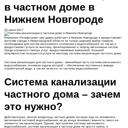
в частном доме в
Нижнем Новгороде
20 июня 2017
Компания «Гольфстрим» уже давно работает в Нижнем Новгороде и предоставляет
жителям города и Нижегородской области не только широкий выбор товаров,
необходимых для систем автономного отопления и водоснабжения, но так же и
предоставляет услуги по монтажу, проектированию и запуску автономных систем.
Среди огромного спектра услуг, предоставляемых компанией, большой
популярностью пользуются услуги по монтажу системы канализации частного дома.
Система канализации для частного дома – важнейшая часть системы автономного
водоснабжения, основная задача которой – обеспечение постоянного вывода
отработанной воды, а так же нечистот из системы водоснабжения.
Система канализации
частного дома – зачем
это нужно?
Действительно, многие владельцы частных домов, которые еще не обзавелись
автономной системой водоснабжения, не до конца понимают важность такого ее
элемента, как канализация. Однако, при наличии системы автономного
водоснабжения, система канализации в частном доме не просто нужна, а