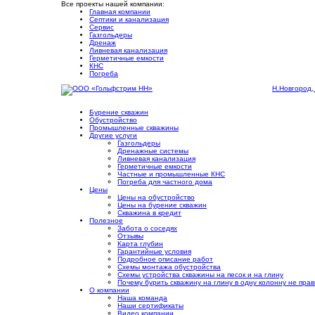
Все проекты нашей компании:
Главная компании
Септики и канализация
Сервис
Газгольдеры
Дренаж
Ливневая канализация
Герметичные емкости
КНС
Погреба
Н.Новгород,
Бурение скважин
Обустройство
Промышленные скважины
Другие услуги
Газгольдеры
Дренажные системы
Ливневая канализация
Герметичные емкости
Частные и промышленные КНС
Погреба для частного дома
Цены
Цены на обустройство
Цены на бурение скважин
Скважина в кредит
Полезное
Забота о соседях
Отзывы
Карта глубин
Гарантийные условия
Подробное описание работ
Cхемы монтажа обустройства
Схемы устройства скважины на песок и на глину
Почему бурить скважину на глину в одну колонну не пра
О компании
Наша команда
Наши сертификаты
Видео компании