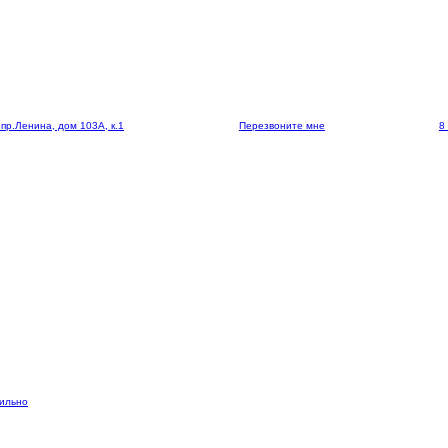
 пр.Ленина, дом 103А, к.1
Перезвоните мне
8
вильно