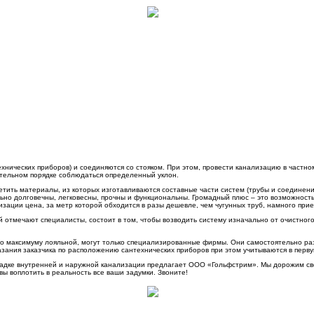
ехнических приборов) и соединяются со стояком. При этом, провести канализацию в частно
ательном порядке соблюдаться определенный уклон.
тить материалы, из которых изготавливаются составные части систем (трубы и соединени
но долговечны, легковесны, прочны и функциональны. Громадный плюс – это возможность
лизации цена, за метр которой обходится в разы дешевле, чем чугунных труб, намного п
отмечают специалисты, состоит в том, чтобы возводить систему изначально от очистного
по максимуму лояльной, могут только специализированные фирмы. Они самостоятельно раз
зания заказчика по расположению сантехнических приборов при этом учитываются в перв
адке внутренней и наружной канализации предлагает ООО «Гольфстрим». Мы дорожим св
вы воплотить в реальность все ваши задумки. Звоните!