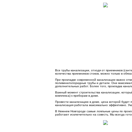
Все трубы канализации, отходя от приемников (сант
количества приемников стоков, можно только в обяз
При прокладке современной канализации важно отме
поливинилхлоридные трубы и детали. Они максималь
дополнительных работ. Более того, прокладка кана
Важный момент строительства канализации, который 
комплекса) к приборам в доме.
Провести канализацию в доме, цена которой будет 
канализация работала максимально эффективно. Ука
В Нижнем Новгороде самые лояльные цены по прокл
работают исключительно на совесть. Мы всегда гото