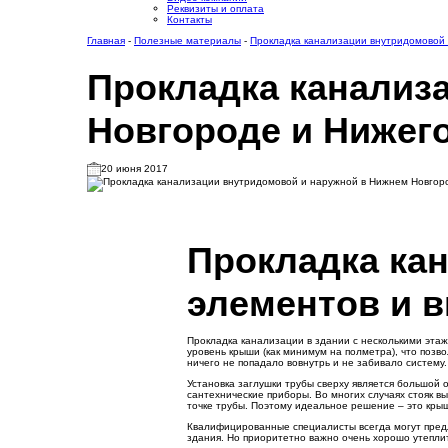
Реквизиты и оплата
Контакты
Главная
-
Полезные материалы
-
Прокладка канализации внутридомовой
Прокладка канализ
Новгороде и Нижег
20 июня 2017
Прокладка кан
элементов и 
Прокладка канализации в здании с несколькими этаж
уровень крыши (как минимум на полметра), что позв
ничего не попадало вовнутрь и не забивало систему.
Установка заглушки трубы сверху является большой 
сантехнические приборы. Во многих случаях стояк в
точке трубы. Поэтому идеальное решение – это 
Квалифицированные специалисты всегда могут предло
здания. Но приоритетно важно очень хорошо утеплит