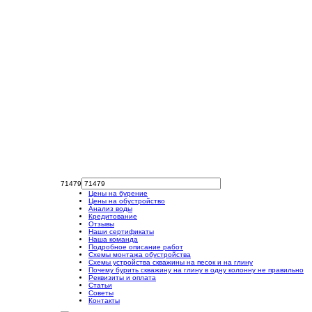
71479
Цены на бурение
Цены на обустройство
Анализ воды
Кредитование
Отзывы
Наши сертификаты
Наша команда
Подробное описание работ
Схемы монтажа обустройства
Схемы устройства скважины на песок и на глину
Почему бурить скважину на глину в одну колонну не правильно
Реквизиты и оплата
Статьи
Советы
Контакты