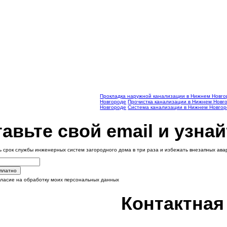
Прокладка наружной канализации в Нижнем Новг
Новгороде
Прочистка канализации в Нижнем Новг
Новгороде
Система канализации в Нижнем Новго
авьте свой email и узнай
ь срок службы инженерных систем загородного дома в три раза и избежать внезапных ав
сплатно
гласие на обработку моих персональных данных
Контактна