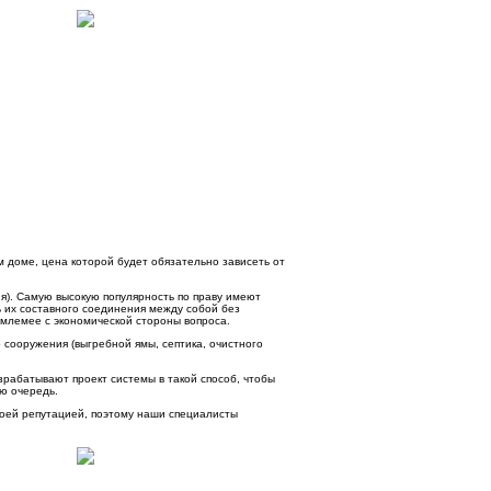
м доме, цена которой будет обязательно зависеть от
я). Самую высокую популярность по праву имеют
 их составного соединения между собой без
риемлемее с экономической стороны вопроса.
 сооружения (выгребной ямы, септика, очистного
рабатывают проект системы в такой способ, чтобы
ую очередь.
оей репутацией, поэтому наши специалисты