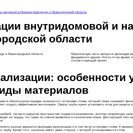
 и наружной в Нижнем Новгороде и Нижегородской области
ации внутридомовой и н
ородской области
Практическую часть процесса прокладки 
фундамента здания. Хотя в то же время, 
соответствующий проект.
ализации: особенности 
виды материалов
ами в обязательном порядке начинается с установки стояка, который также называют фон
олит создать эффективную вентиляцию. Сверху трубы нужно установить сетку для защиты о
ошибкой, так как в закрытом пространстве создается разряжение, поэтому неприятные зап
ыводят на чердак, что также не совсем правильно в техническом плане. Для хорошей тяги 
крыша.
жить разные варианты прокладки канализации и в том числе установки стояка. К примеру
ь трубу. Кроме того, значение имеет даже сторона, с которой устанавливается стояк.