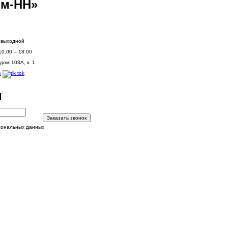
м-НН»
: выходной
10.00 – 18.00
дом 103А, к. 1
и
Заказать звонок
сональных данных