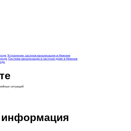
ороде
Устранение засоров канализации в Нижнем
ороде
Система канализации в частном доме в Нижнем
роде
те
арийных ситуаций
я информация