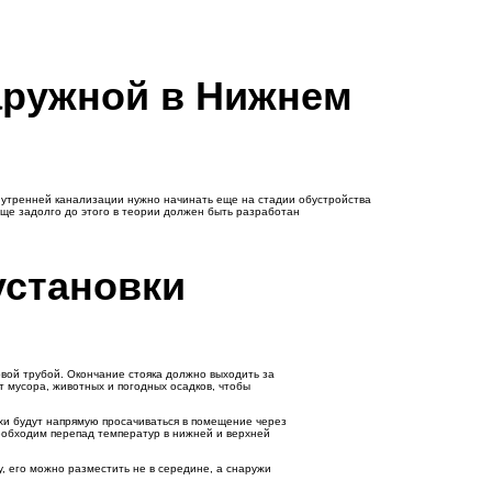
аружной в Нижнем
внутренней канализации нужно начинать еще на стадии обустройства
еще задолго до этого в теории должен быть разработан
установки
овой трубой. Окончание стояка должно выходить за
т мусора, животных и погодных осадков, чтобы
ахи будут напрямую просачиваться в помещение через
необходим перепад температур в нижней и верхней
, его можно разместить не в середине, а снаружи