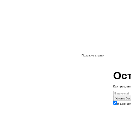
Похожие статьи
Ост
Как продлит
Узнать бе
Я даю со