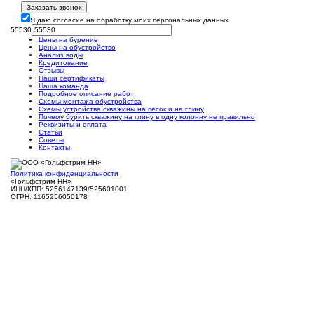
Заказать звонок
Я даю согласие на обработку моих персональных данных
55530
Цены на бурение
Цены на обустройство
Анализ воды
Кредитование
Отзывы
Наши сертификаты
Наша команда
Подробное описание работ
Схемы монтажа обустройства
Схемы устройства скважины на песок и на глину
Почему бурить скважину на глину в одну колонну не правильно
Реквизиты и оплата
Статьи
Советы
Контакты
Политика конфиденциальности
«Гольфстрим-НН»
ИНН/КПП: 5256147139/525601001
ОГРН: 1165256050178