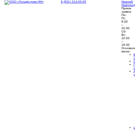
8 (831) 214-05-05
Нижний
Новгоро
Прием
заявок:
Пн-
Пт:
8.00
–
20.00
Сб-
Вс:
10.00
–
18.00
Основно
меню: