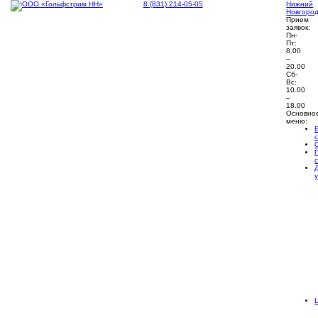
8 (831) 214-05-05
Нижний
Новгоро
Прием
заявок:
Пн-
Пт:
8.00
–
20.00
Сб-
Вс:
10.00
–
18.00
Основно
меню: