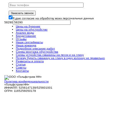
Заказать звонок
Я даю согласие на обработку моих персональных данных
58290
Цены на бурение
Цены на обустройство
Анализ воды
Кредитование
Отзывы
Наши сертификаты
Наша команда
Подробное описание работ
Схемы монтажа обустройства
Схемы устройства скважины на песок и на глину
Почему бурить скважину на глину в одну колонну не правильно
Реквизиты и оплата
Статьи
Советы
Контакты
Политика конфиденциальности
«Гольфстрим-НН»
ИНН/КПП: 5256147139/525601001
ОГРН: 1165256050178