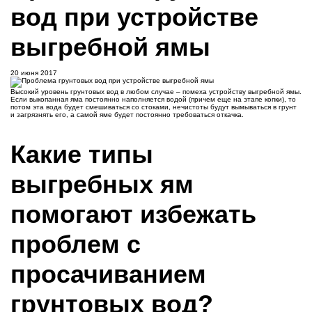
вод при устройстве
выгребной ямы
20 июня 2017
Высокий уровень грунтовых вод в любом случае – помеха устройству выгребной ямы.
Если выкопанная яма постоянно наполняется водой (причем еще на этапе копки), то
потом эта вода будет смешиваться со стоками, нечистоты будут вымываться в грунт
и загрязнять его, а самой яме будет постоянно требоваться откачка.
Какие типы
выгребных ям
помогают избежать
проблем с
просачиванием
грунтовых вод?