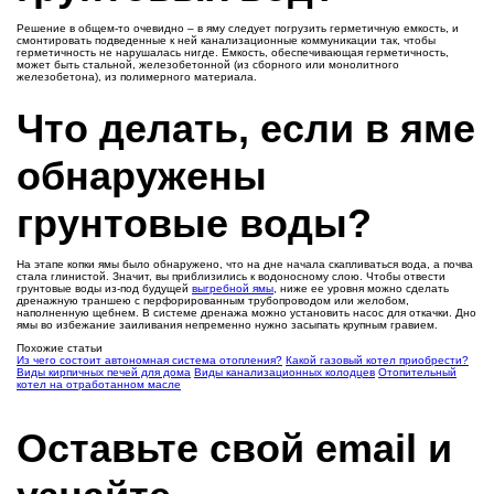
Решение в общем-то очевидно – в яму следует погрузить герметичную емкость, и
смонтировать подведенные к ней канализационные коммуникации так, чтобы
герметичность не нарушалась нигде. Емкость, обеспечивающая герметичность,
может быть стальной, железобетонной (из сборного или монолитного
железобетона), из полимерного материала.
Что делать, если в яме
обнаружены
грунтовые воды?
На этапе копки ямы было обнаружено, что на дне начала скапливаться вода, а почва
стала глинистой. Значит, вы приблизились к водоносному слою. Чтобы отвести
грунтовые воды из-под будущей
выгребной ямы
, ниже ее уровня можно сделать
дренажную траншею с перфорированным трубопроводом или желобом,
наполненную щебнем. В системе дренажа можно установить насос для откачки. Дно
ямы во избежание заиливания непременно нужно засыпать крупным гравием.
Похожие статьи
Из чего состоит автономная система отопления?
Какой газовый котел приобрести?
Виды кирпичных печей для дома
Виды канализационных колодцев
Отопительный
котел на отработанном масле
Оставьте свой email и