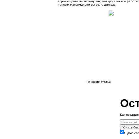
спроектировать систему так, что цена на все работ
теплым максимально выгодно для вас.
Похожие статьи
Ост
Как продлит
Узнать бе
Я даю со