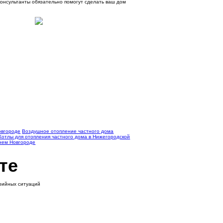
консультанты обязательно помогут сделать ваш дом
овгороде
Воздушное отопление частного дома
Котлы для отопления частного дома в Нижегородской
жнем Новгороде
те
арийных ситуаций