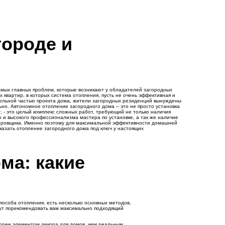
городе и
амых главных проблем, которые возникают у обладателей загородных
х квартир, в которых система отопления, пусть не очень эффективная и
тельной частью проекта дома, жители загородных резиденций вынуждены
но. Автономное отопление загородного дома – это не просто установка
т, - это целый комплекс сложных работ, требующий не только наличия
о и высокого профессионализма мастера по установке, а так же наличие
ировщика. Именно поэтому для максимальной эффективности домашней
казать отопление загородного дома под ключ у настоящих
ма: какие
особа отопления, есть несколько основных методов,
гут порекомендовать вам максимально подходящий
корее элементом декора для домов, чем реальным