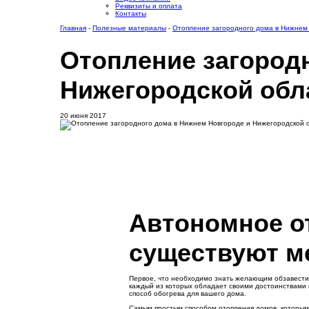
Реквизиты и оплата
Контакты
Главная
-
Полезные материалы
-
Отопление загородного дома в Нижнем
Отопление загород
Нижегородской обл
20 июня 2017
Автономное от
существуют м
Первое, что необходимо знать желающим обзавестис
каждый из которых обладает своими достоинствами 
способ обогрева для вашего дома.
Самым простым способом отопления домов, которым 