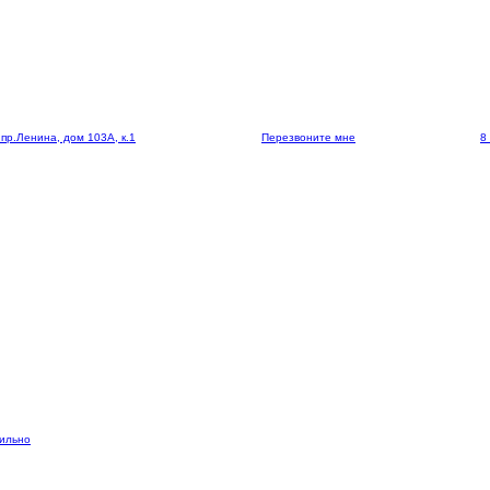
 пр.Ленина, дом 103А, к.1
Перезвоните мне
8
вильно