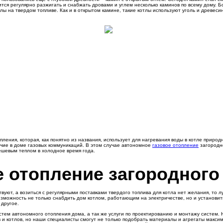
асится регулярно разжигать и снабжать дровами и углем несколько каминов по всему дому.
 на твердом топливе. Как и в открытом камине, такие котлы используют уголь и древесину
пления, которая, как понятно из названия, использует для нагревания воды в котле природ
ичие в доме газовых коммуникаций. В этом случае автономное
газовое отопление
загородн
дешевым теплом в холодное время года.
е отопление загородного
вуют, а возиться с регулярными поставками твердого топлива для котла нет желания, то л
озможность не только снабдить дом котлом, работающим на электричестве, но и установи
 другое.
тем автономного отопления дома, а так же услуги по проектированию и монтажу систем. 
 и котлов, но наши специалисты смогут не только подобрать материалы и агрегаты максим