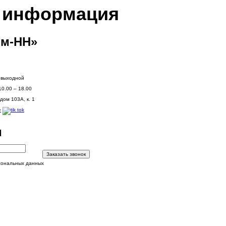
я информация
м-НН»
: выходной
10.00 – 18.00
дом 103А, к. 1
и
Заказать звонок
сональных данных