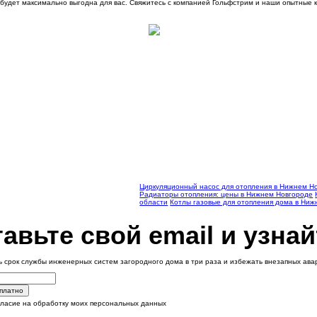
ы будет максимально выгодна для вас. Свяжитесь с компанией Гольфстрим и наши опытные 
Циркуляционный насос для отопления в Нижнем Н
Радиаторы отопления: цены в Нижнем Новгороде
области
Котлы газовые для отопления дома в Ни
авьте свой email и узнай
ь срок службы инженерных систем загородного дома в три раза и избежать внезапных ав
сплатно
гласие на обработку моих персональных данных