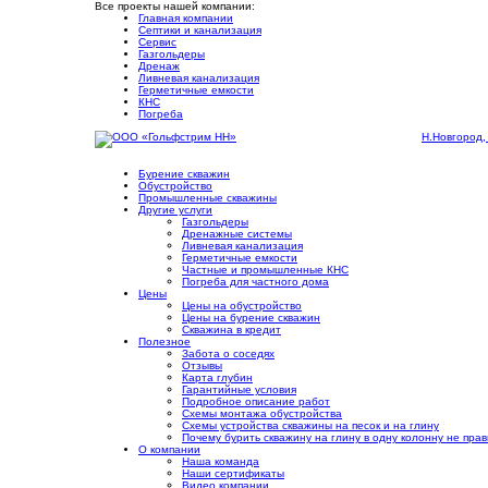
Все проекты нашей компании:
Главная компании
Септики и канализация
Сервис
Газгольдеры
Дренаж
Ливневая канализация
Герметичные емкости
КНС
Погреба
Н.Новгород,
Бурение скважин
Обустройство
Промышленные скважины
Другие услуги
Газгольдеры
Дренажные системы
Ливневая канализация
Герметичные емкости
Частные и промышленные КНС
Погреба для частного дома
Цены
Цены на обустройство
Цены на бурение скважин
Скважина в кредит
Полезное
Забота о соседях
Отзывы
Карта глубин
Гарантийные условия
Подробное описание работ
Cхемы монтажа обустройства
Схемы устройства скважины на песок и на глину
Почему бурить скважину на глину в одну колонну не пра
О компании
Наша команда
Наши сертификаты
Видео компании