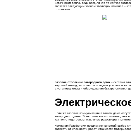
источником тепла, ведь вряд ли кто-то сейчас согл
является следующим звеном эволюции каминов – котлы
отопления.
Газовое отопление загородного дома
– система ото
хороший метод, но только при одном условии – нал
а установку котла и оборудования быстро окупятся 
Электрическо
Если же газовые коммуникации в вашем доме отсутст
загородного дома. Электрическое отопление дает в
как пол с подогревом, масляные радиаторы и многое
Компания Гольфстрим предлагает широкий выбор сис
зависеть от сложности работ, стоимости материалов