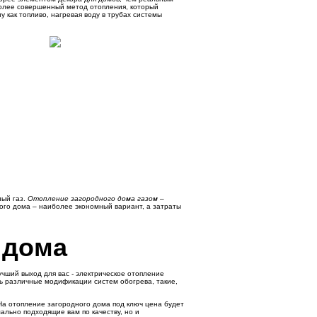
 Более совершенный метод отопления, который
 как топливо, нагревая воду в трубах системы
ный газ.
Отопление загородного дома газом
–
ого дома – наиболее экономный вариант, а затраты
 дома
учший выход для вас - электрическое отопление
ть различные модификации систем обогрева, такие,
На отопление загородного дома под ключ цена будет
ально подходящие вам по качеству, но и