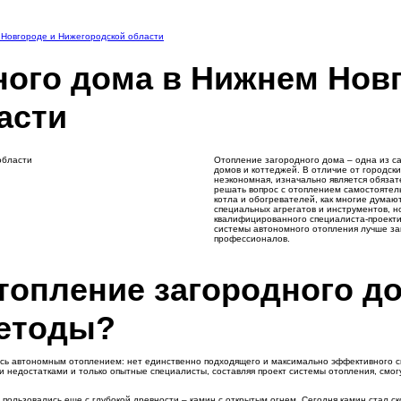
 Новгороде и Нижегородской области
ного дома в Нижнем Нов
асти
Отопление загородного дома – одна из с
домов и коттеджей. В отличие от городски
неэкономная, изначально является обяза
решать вопрос с отоплением самостоятель
котла и обогревателей, как многие думаю
специальных агрегатов и инструментов, н
квалифицированного специалиста-проект
системы автономного отопления лучше за
профессионалов.
опление загородного до
етоды?
ь автономным отоплением: нет единственно подходящего и максимально эффективного сп
и недостатками и только опытные специалисты, составляя проект системы отопления, смо
пользовались еще с глубокой древности – камин с открытым огнем. Сегодня камин стал с