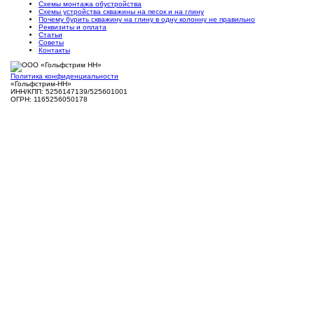
Схемы монтажа обустройства
Схемы устройства скважины на песок и на глину
Почему бурить скважину на глину в одну колонну не правильно
Реквизиты и оплата
Статьи
Советы
Контакты
Политика конфиденциальности
«Гольфстрим-НН»
ИНН/КПП: 5256147139/525601001
ОГРН: 1165256050178