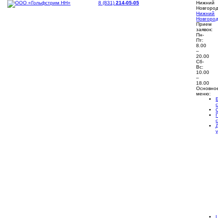
8 (831)
214-05-05
Нижний
Новгоро
Нижний
Новгоро
Прием
заявок:
Пн-
Пт:
8.00
–
20.00
Сб-
Вс:
10.00
–
18.00
Основно
меню: