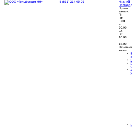
8 (831) 214-05-05
Нижний
Новгоро
Прием
заявок:
Пн-
Пт:
8.00
–
20.00
Сб-
Вс:
10.00
–
18.00
Основно
меню: