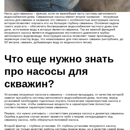
Насос для скважины – важная, если не важнейшая часть системы автономного
водоснабжения дома. Скважинные насосы имеют второе название - погружные
насосы для скважин и название это связано с особенностью конструкции насоса,
которая позволяет опускать его на большую глубину скважины. Основная задача
такого агрегата – обеспечить беспрерывное водоснабжения частного дома или
дачи, источником воды в которых является скважина. Так же важной функцией
погружного насоса является поддержание постоянного давления в трубах
автономного водопровода. Конструкция насоса позволяет также производить
первичную очистку воды, что немаловажно для «песчаных» скважин (неглубоких, до
50 метров, скважин, добывающих воду из водоносного песка).
Что еще нужно знать
про насосы для
скважин?
Установка погружных насосов в скважину – сложная процедура, от качества которой
зависит вся работа системы автономного водоснабжения дома, поэтому, перед
установкой необходимо тщательно изучать технические характеристики насоса и
следить за тем, чтобы заявленные мощности и характеристики полностью
соответствовали характеристикам скважины.
Первое, что нужно учитывать – соответствие размера насоса и диаметра скважины.
Ошибка в данном случае может привести либо к покупке неподходящего под
скважину насоса, либо обернуться поломкой насоса.
Второй фактор – глубина установки. От глубины установки погружного насоса
зависит не только качество работы системы подачи воды, но и качество самой воды,