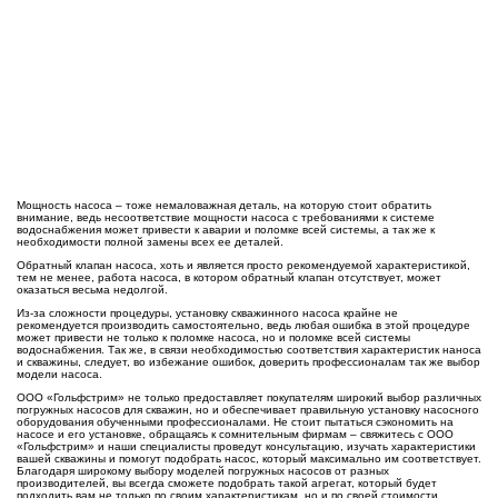
Мощность насоса – тоже немаловажная деталь, на которую стоит обратить
внимание, ведь несоответствие мощности насоса с требованиями к системе
водоснабжения может привести к аварии и поломке всей системы, а так же к
необходимости полной замены всех ее деталей.
Обратный клапан насоса, хоть и является просто рекомендуемой характеристикой,
тем не менее, работа насоса, в котором обратный клапан отсутствует, может
оказаться весьма недолгой.
Из-за сложности процедуры, установку скважинного насоса крайне не
рекомендуется производить самостоятельно, ведь любая ошибка в этой процедуре
может привести не только к поломке насоса, но и поломке всей системы
водоснабжения. Так же, в связи необходимостью соответствия характеристик наноса
и скважины, следует, во избежание ошибок, доверить профессионалам так же выбор
модели насоса.
ООО «Гольфстрим» не только предоставляет покупателям широкий выбор различных
погружных насосов для скважин, но и обеспечивает правильную установку насосного
оборудования обученными профессионалами. Не стоит пытаться сэкономить на
насосе и его установке, обращаясь к сомнительным фирмам – свяжитесь с ООО
«Гольфстрим» и наши специалисты проведут консультацию, изучать характеристики
вашей скважины и помогут подобрать насос, который максимально им соответствует.
Благодаря широкому выбору моделей погружных насосов от разных
производителей, вы всегда сможете подобрать такой агрегат, который будет
подходить вам не только по своим характеристикам, но и по своей стоимости.