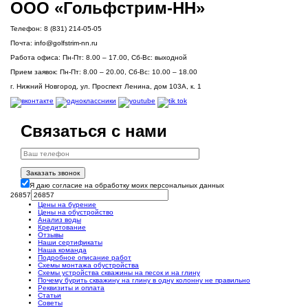
ООО «Гольфстрим-НН»
Телефон:
8 (831) 214-05-05
Почта:
info@golfstrim-nn.ru
Работа офиса:
Пн-Пт: 8.00 – 17.00, Сб-Вс: выходной
Прием заявок:
Пн-Пт: 8.00 – 20.00, Сб-Вс: 10.00 – 18.00
г. Нижний Новгород, ул. Проспект Ленина, дом 103А, к. 1
Связаться с нами
Заказать звонок
Я даю согласие на обработку моих персональных данных
26857
Цены на бурение
Цены на обустройство
Анализ воды
Кредитование
Отзывы
Наши сертификаты
Наша команда
Подробное описание работ
Схемы монтажа обустройства
Схемы устройства скважины на песок и на глину
Почему бурить скважину на глину в одну колонну не правильно
Реквизиты и оплата
Статьи
Советы