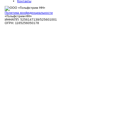
Контакты
Политика конфиденциальности
«Гольфстрим-НН»
ИНН/КПП: 5256147139/525601001
ОГРН: 1165256050178