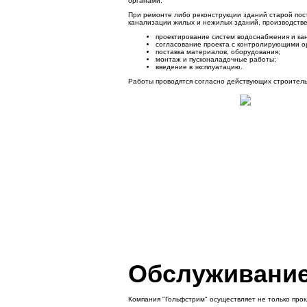
органами.
При ремонте либо реконструкции зданий старой пос
канализации жилых и нежилых зданий, производствен
проектирование систем водоснабжения и ка
согласование проекта с контролирующими о
поставка материалов, оборудования;
монтаж и пусконаладочные работы;
введение в эксплуатацию.
Работы проводятся согласно действующих строитель
Обслуживание
Компания "Гольфстрим" осуществляет не только прок