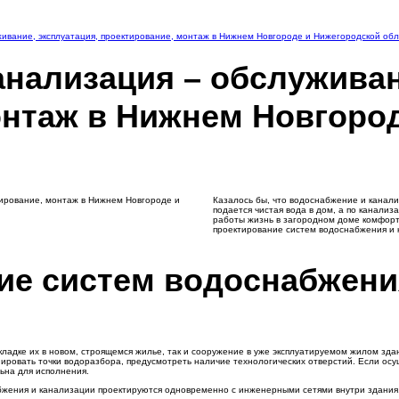
ивание, эксплуатация, проектирование, монтаж в Нижнем Новгороде и Нижегородской об
нализация – обслуживан
онтаж в Нижнем Новгоро
Казалось бы, что водоснабжение и кана
подается чистая вода в дом, а по канали
работы жизнь в загородном доме комфорт
проектирование систем водоснабжения и 
ие систем водоснабжени
кладке их в новом, строящемся жилье, так и сооружение в уже эксплуатируемом жилом зд
нировать точки водоразбора, предусмотреть наличие технологических отверстий. Если ос
ьна для исполнения.
абжения и канализации проектируются одновременно с инженерными сетями внутри здани