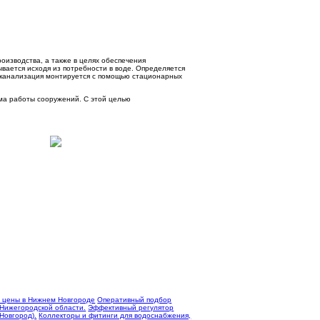
оизводства, а также в целях обеспечения
вается исходя из потребности в воде. Определяется
 канализация монтируется с помощью стационарных
ма работы сооружений. С этой целью
 цены в Нижнем Новгороде
Оперативный подбор
 Нижегородской области.
Эффективный регулятор
Новгород).
Коллекторы и фитинги для водоснабжения,