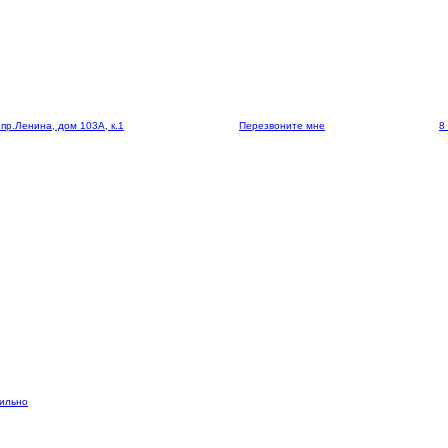
 пр.Ленина, дом 103А, к.1
Перезвоните мне
8
вильно