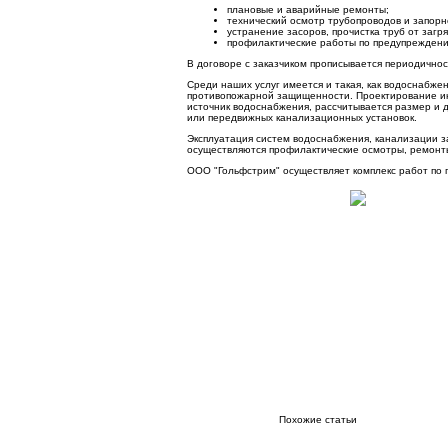
плановые и аварийные ремонты;
технический осмотр трубопроводов и запор
устранение засоров, прочистка труб от загр
профилактические работы по предупреждени
В договоре с заказчиком прописывается периодичнос
Среди наших услуг имеется и такая, как водоснабже
противопожарной защищенности. Проектирование инж
источник водоснабжения, рассчитывается размер и
или передвижных канализационных установок.
Эксплуатация систем водоснабжения, канализации 
осуществляются профилактические осмотры, ремонты
ООО "Гольфстрим" осуществляет комплекс работ по п
Похожие статьи