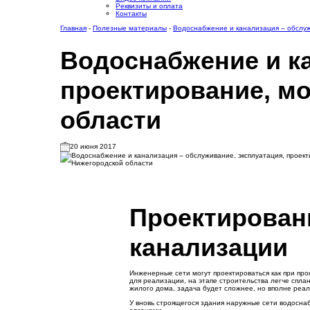
Реквизиты и оплата
Контакты
Главная
-
Полезные материалы
-
Водоснабжение и канализация – обслуж
Водоснабжение и ка
проектирование, м
области
20 июня 2017
Проектирован
канализации
Инженерные сети могут проектироваться как при про
для реализации, на этапе строительства легче спла
жилого дома, задача будет сложнее, но вполне реал
У вновь строящегося здания наружные сети водосн