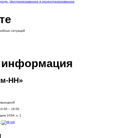
ороде.
Централизованное и нецентрализованное
те
арийных ситуаций
я информация
м-НН»
: выходной
10.00 – 18.00
дом 103А, к. 1
и