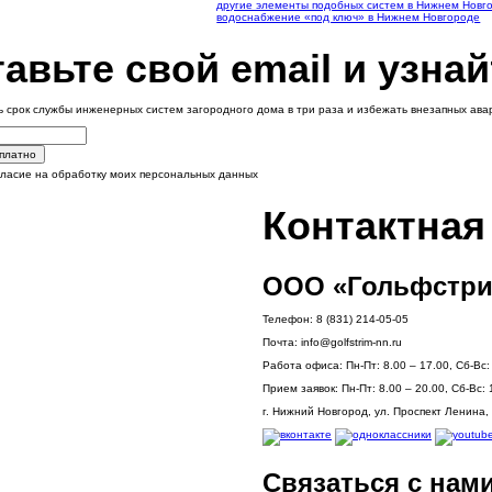
другие элементы подобных систем в Нижнем Новг
водоснабжение «под ключ» в Нижнем Новгороде
авьте свой email и узнай
ь срок службы инженерных систем загородного дома в три раза и избежать внезапных ав
сплатно
гласие на обработку моих персональных данных
Контактна
ООО «Гольфстри
Телефон:
8 (831) 214-05-05
Почта:
info@golfstrim-nn.ru
Работа офиса:
Пн-Пт: 8.00 – 17.00, Сб-Вс
Прием заявок:
Пн-Пт: 8.00 – 20.00, Сб-Вс: 
г. Нижний Новгород, ул. Проспект Ленина, 
Связаться с нам