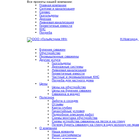
Все проекты нашей компании:
Главная компании
Септики и канализация
Сервис
Газгольдеры
Дренаж
Ливневая канализация
Герметичные емкости
КНС
Погреба
Н.Новгород,
Бурение скважин
Обустройство
Промышленные скважины
Другие услуги
Газгольдеры
Дренажные системы
Ливневая канализация
Герметичные емкости
Частные и промышленные КНС
Погреба для частного дома
Цены
Цены на обустройство
Цены на бурение скважин
Скважина в кредит
Полезное
Забота о соседях
Отзывы
Карта глубин
Гарантийные условия
Подробное описание работ
Cхемы монтажа обустройства
Схемы устройства скважины на песок и на глину
Почему бурить скважину на глину в одну колонну не пра
О компании
Наша команда
Наши сертификаты
Видео компании