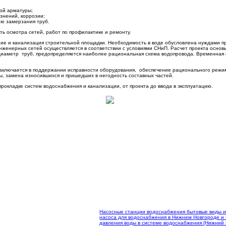
ной арматуры;
язнений, коррозии;
ю замерзания труб.
ть осмотра сетей, работ по профилактике и ремонту.
ние и канализация строительной площадки. Необходимость в воде обусловлена нуждами пр
енерных сетей осуществляется в соответствии с условиями СНиП. Расчет проекта основы
 диаметр труб, предопределяется наиболее рациональная схема водопровода. Временная
заключается в поддержании исправности оборудования, обеспечение рационального режи
, замена износившихся и пришедших в негодность составных частей.
рокладке систем водоснабжения и канализации, от проекта до ввода в эксплуатацию.
Насосные станции водоснабжения бытовые виды и
насоса для водоснабжения в Нижнем Новгороде и
давления воды в системе водоснабжения (Нижний 