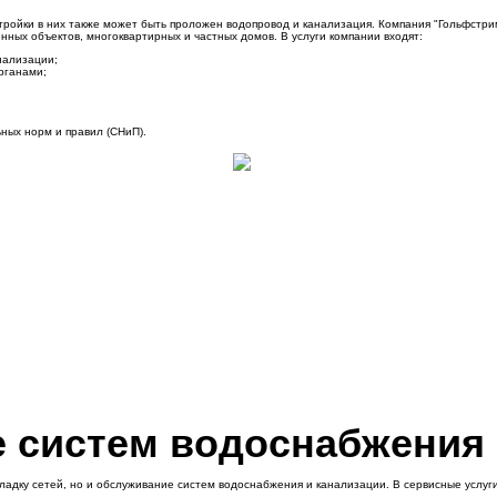
тройки в них также может быть проложен водопровод и канализация. Компания "Гольфстр
ных объектов, многоквартирных и частных домов. В услуги компании входят:
нализации;
рганами;
ных норм и правил (СНиП).
 систем водоснабжения 
ладку сетей, но и обслуживание систем водоснабжения и канализации. В сервисные услуги