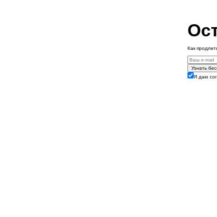
Ост
Как продлит
Узнать бе
Я даю со