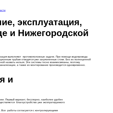
ласти
ие, эксплуатация,
де и Нижегородской
лизация выполняют противоположные задачи. При помощи водопровода
зационным трубам отводятся уже загрязненные стоки. Без их полноценной
ной назвать нельзя. Эти системы тесно взаимосвязаны, поэтому
канализации, а также их монтирование производится одновременно.
я и
ании. Первый вариант, бесспорно, наиболее удобен
уществляется благоустройство уже эксплуатируемого
я. Все работы согласуются с контролирующими