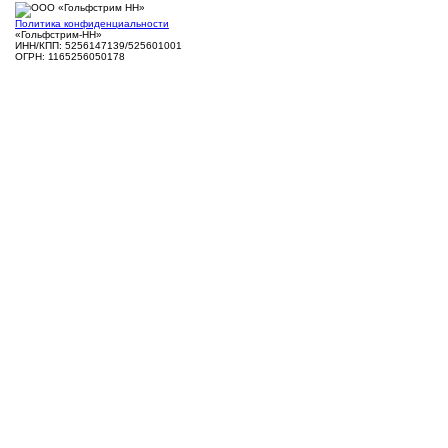
Политика конфиденциальности
«Гольфстрим-НН»
ИНН/КПП: 5256147139/525601001
ОГРН: 1165256050178