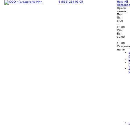
8 (831) 214-05-05
Нижний
Новгоро
Прием
заявок:
Пн-
Пт:
8.00
–
20.00
Сб-
Вс:
10.00
–
18.00
Основно
меню: