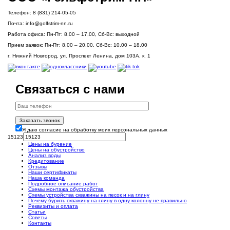
Телефон:
8 (831) 214-05-05
Почта:
info@golfstrim-nn.ru
Работа офиса:
Пн-Пт: 8.00 – 17.00, Сб-Вс: выходной
Прием заявок:
Пн-Пт: 8.00 – 20.00, Сб-Вс: 10.00 – 18.00
г. Нижний Новгород, ул. Проспект Ленина, дом 103А, к. 1
Связаться с нами
Заказать звонок
Я даю согласие на обработку моих персональных данных
15123
Цены на бурение
Цены на обустройство
Анализ воды
Кредитование
Отзывы
Наши сертификаты
Наша команда
Подробное описание работ
Схемы монтажа обустройства
Схемы устройства скважины на песок и на глину
Почему бурить скважину на глину в одну колонну не правильно
Реквизиты и оплата
Статьи
Советы
Контакты