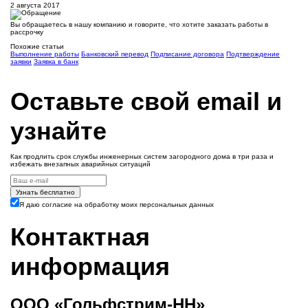
2 августа 2017
Вы обращаетесь в нашу компанию и говорите, что хотите заказать работы в
рассрочку
Похожие статьи
Выполнение работы
Банковский перевод
Подписание договора
Подтверждение
заявки
Заявка в банк
Оставьте свой email и
узнайте
Как продлить срок службы инженерных систем загородного дома в три раза и
избежать внезапных аварийных ситуаций
Узнать бесплатно
Я даю согласие на обработку моих персональных данных
Контактная
информация
ООО «Гольфстрим-НН»