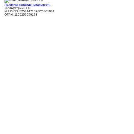
Политика конфиденциальности
«Гольфстрим-НН»
ИНН/КПП: 5256147139/525601001
ОГРН: 1165256050178