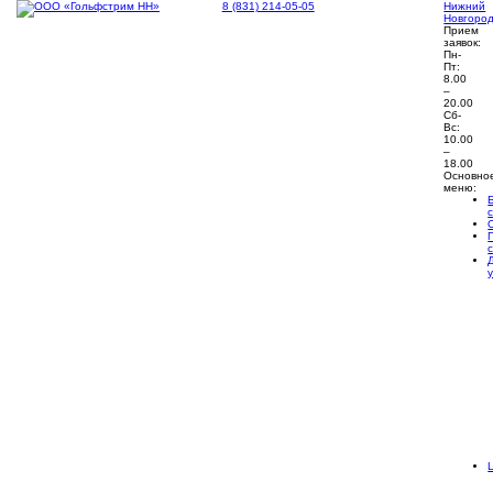
8 (831) 214-05-05
Нижний
Новгоро
Прием
заявок:
Пн-
Пт:
8.00
–
20.00
Сб-
Вс:
10.00
–
18.00
Основно
меню: