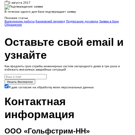
2 августа 2017
В течении одного дня банк подтверждает заявку
Похожие статьи
Выполнение работы
Банковский перевод
Подписание договора
Заявка в банк
Обращение
Оставьте свой email и
узнайте
Как продлить срок службы инженерных систем загородного дома в три раза и
избежать внезапных аварийных ситуаций
Узнать бесплатно
Я даю согласие на обработку моих персональных данных
Контактная
информация
ООО «Гольфстрим-НН»