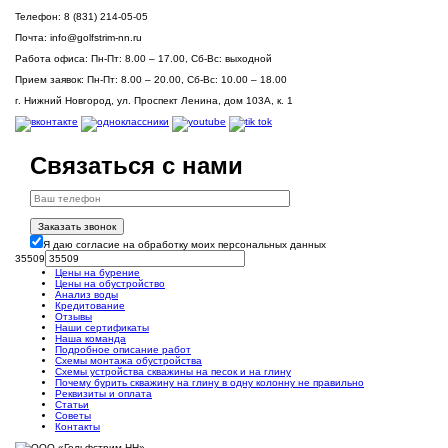
Телефон:
8 (831) 214-05-05
Почта:
info@golfstrim-nn.ru
Работа офиса:
Пн-Пт: 8.00 – 17.00, Сб-Вс: выходной
Прием заявок:
Пн-Пт: 8.00 – 20.00, Сб-Вс: 10.00 – 18.00
г. Нижний Новгород, ул. Проспект Ленина, дом 103А, к. 1
Связаться с нами
Заказать звонок
Я даю согласие на обработку моих персональных данных
35509
Цены на бурение
Цены на обустройство
Анализ воды
Кредитование
Отзывы
Наши сертификаты
Наша команда
Подробное описание работ
Схемы монтажа обустройства
Схемы устройства скважины на песок и на глину
Почему бурить скважину на глину в одну колонну не правильно
Реквизиты и оплата
Статьи
Советы
Контакты