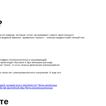
?
тся новинки, которые точно заслуживают самого пристального
о-водяной (вернее, правильно сказать – электро-жидкостный) теплый пол.
антифриз (теплоноситель) и нагревающий
то происходит быстрее и при меньшем расходе
ит тепло, то есть сеансы включения электрокабеля
о пола нет электромагнитного излучения. А еще его
акой газовый котел приобрести?
Виды кирпичных
ойстве выгребной ямы
Виды канализационных
те