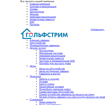
Все проекты нашей компании:
Главная компании
Септики и канализация
Сервис
Газгольдеры
Дренаж
Ливневая канализация
Герметичные емкости
КНС
Погреба
Н.Новгород,
Бурение скважин
Обустройство
Промышленные скважины
Другие услуги
Газгольдеры
Дренажные системы
Ливневая канализация
Герметичные емкости
Частные и промышленные КНС
Погреба для частного дома
Цены
Цены на обустройство
Цены на бурение скважин
Скважина в кредит
Полезное
Забота о соседях
Отзывы
Карта глубин
Гарантийные условия
Подробное описание работ
Cхемы монтажа обустройства
Схемы устройства скважины на песок и на глину
Почему бурить скважину на глину в одну колонну не пра
О компании
Наша команда
Наши сертификаты