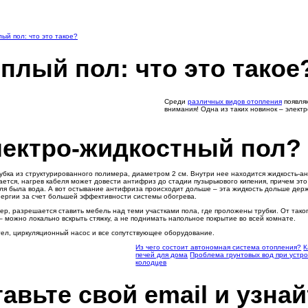
ый пол: что это такое?
плый пол: что это такое
Среди
различных видов отопления
появляю
внимания! Одна из таких новинок – электр
лектро-жидкостный пол?
рубка из структурированного полимера, диаметром 2 см. Внутри нее находится жидкость-
чается, нагрев кабеля может довести антифриз до стадии пузырькового кипения, причем э
еля была вода. А вот остывание антифриза происходит дольше – эта жидкость дольше держ
нергии за счет большей эффективности системы обогрева.
р, разрешается ставить мебель над теми участками пола, где проложены трубки. От таког
 можно локально вскрыть стяжку, а не поднимать напольное покрытие во всей комнате.
ел, циркуляционный насос и все сопутствующее оборудование.
Из чего состоит автономная система отопления?
К
печей для дома
Проблема грунтовых вод при устр
колодцев
авьте свой email и узнай