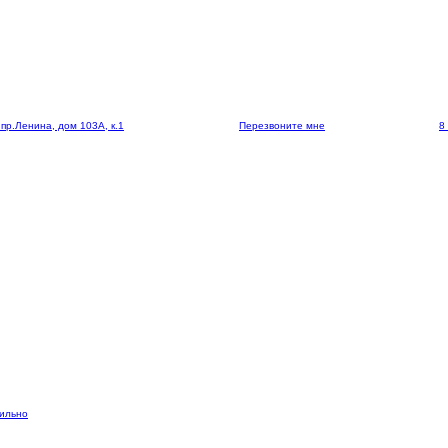
 пр.Ленина, дом 103А, к.1
Перезвоните мне
8
вильно