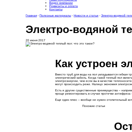
Видео компании
Реквизиты и оплата
Контакты
Главная
-
Полезные материалы
-
Новости и статьи
-
Электро-водяной тепл
Электро-водяной те
20 июня 2017
Как устроен э
Вместо труб для воды на пол укладывается гибкая т
электрический кабель. Когда такой теплый пол вклю
электроэнергии, чем если вы в качестве теплоносит
могут происходить реже. Налицо экономия электроэ
Есть и другие существенные преимущества – наприме
проще ремонтировать в случае протечки антифриза –
Еще один плюс – вообще не нужен отопительный кот
Похожие статьи
Ост