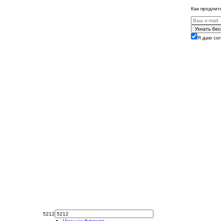
Как продлит
Узнать бе
Я даю со
5212
Цены на бурение