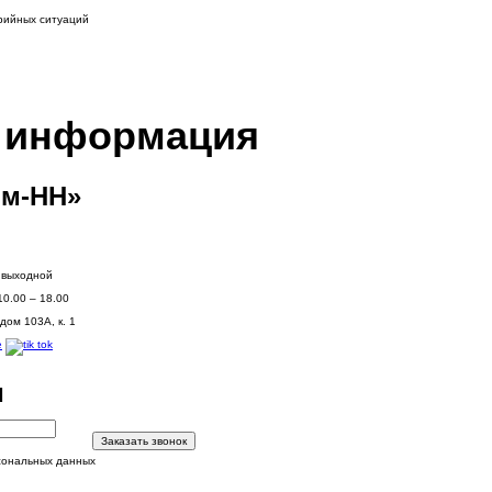
арийных ситуаций
я информация
м-НН»
: выходной
10.00 – 18.00
дом 103А, к. 1
и
Заказать звонок
сональных данных