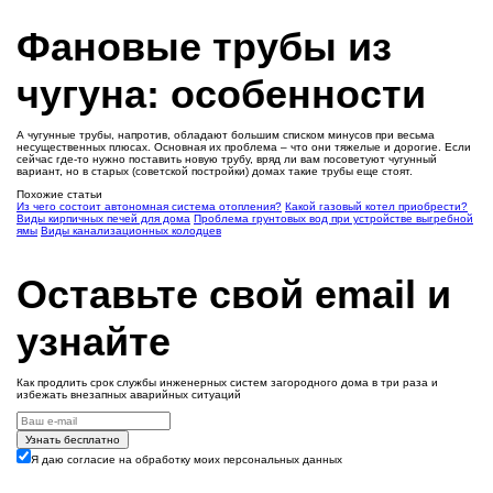
Фановые трубы из
чугуна: особенности
А чугунные трубы, напротив, обладают большим списком минусов при весьма
несущественных плюсах. Основная их проблема – что они тяжелые и дорогие. Если
сейчас где-то нужно поставить новую трубу, вряд ли вам посоветуют чугунный
вариант, но в старых (советской постройки) домах такие трубы еще стоят.
Похожие статьи
Из чего состоит автономная система отопления?
Какой газовый котел приобрести?
Виды кирпичных печей для дома
Проблема грунтовых вод при устройстве выгребной
ямы
Виды канализационных колодцев
Оставьте свой email и
узнайте
Как продлить срок службы инженерных систем загородного дома в три раза и
избежать внезапных аварийных ситуаций
Узнать бесплатно
Я даю согласие на обработку моих персональных данных