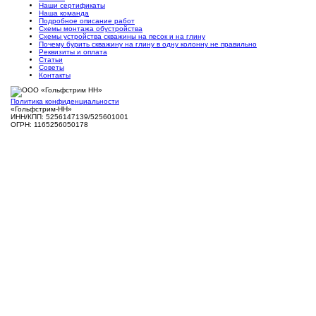
Наши сертификаты
Наша команда
Подробное описание работ
Схемы монтажа обустройства
Схемы устройства скважины на песок и на глину
Почему бурить скважину на глину в одну колонну не правильно
Реквизиты и оплата
Статьи
Советы
Контакты
Политика конфиденциальности
«Гольфстрим-НН»
ИНН/КПП: 5256147139/525601001
ОГРН: 1165256050178