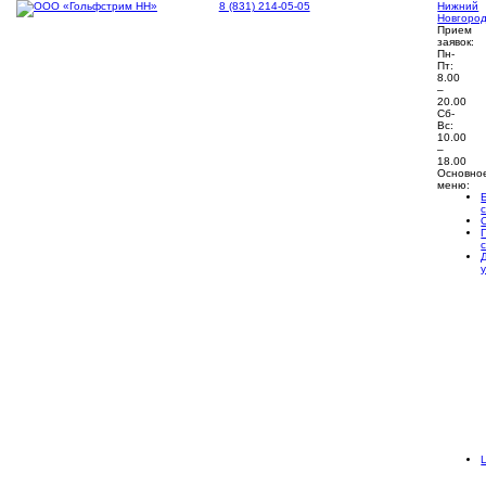
8 (831) 214-05-05
Нижний
Новгоро
Прием
заявок:
Пн-
Пт:
8.00
–
20.00
Сб-
Вс:
10.00
–
18.00
Основно
меню: