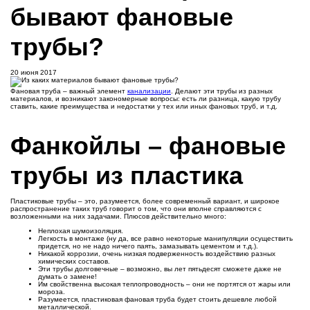
бывают фановые
трубы?
20 июня 2017
Фановая труба – важный элемент
канализации
. Делают эти трубы из разных
материалов, и возникают закономерные вопросы: есть ли разница, какую трубу
ставить, какие преимущества и недостатки у тех или иных фановых труб, и т.д.
Фанкойлы – фановые
трубы из пластика
Пластиковые трубы – это, разумеется, более современный вариант, и широкое
распространение таких труб говорит о том, что они вполне справляются с
возложенными на них задачами. Плюсов действительно много:
Неплохая шумоизоляция.
Легкость в монтаже (ну да, все равно некоторые манипуляции осуществить
придется, но не надо ничего паять, замазывать цементом и т.д.).
Никакой коррозии, очень низкая подверженность воздействию разных
химических составов.
Эти трубы долговечные – возможно, вы лет пятьдесят сможете даже не
думать о замене!
Им свойственна высокая теплопроводность – они не портятся от жары или
мороза.
Разумеется, пластиковая фановая труба будет стоить дешевле любой
металлической.