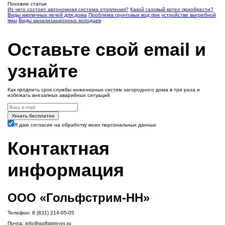
Похожие статьи
Из чего состоит автономная система отопления?
Какой газовый котел приобрести?
Виды кирпичных печей для дома
Проблема грунтовых вод при устройстве выгребной
ямы
Виды канализационных колодцев
Оставьте свой email и
узнайте
Как продлить срок службы инженерных систем загородного дома в три раза и
избежать внезапных аварийных ситуаций
Узнать бесплатно
Я даю согласие на обработку моих персональных данных
Контактная
информация
ООО «Гольфстрим-НН»
Телефон:
8 (831) 214-05-05
Почта:
info@golfstrim-nn.ru