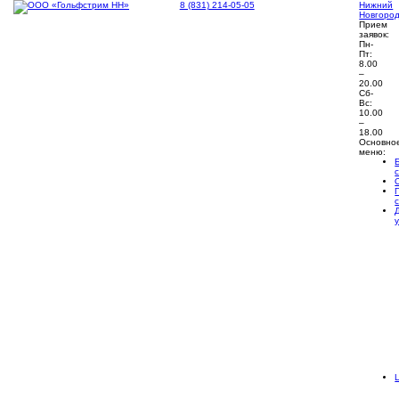
8 (831) 214-05-05
Нижний
Новгоро
Прием
заявок:
Пн-
Пт:
8.00
–
20.00
Сб-
Вс:
10.00
–
18.00
Основно
меню: