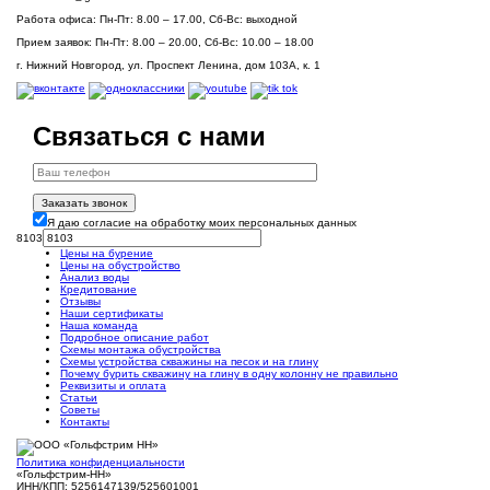
Работа офиса:
Пн-Пт: 8.00 – 17.00, Сб-Вс: выходной
Прием заявок:
Пн-Пт: 8.00 – 20.00, Сб-Вс: 10.00 – 18.00
г. Нижний Новгород, ул. Проспект Ленина, дом 103А, к. 1
Связаться с нами
Заказать звонок
Я даю согласие на обработку моих персональных данных
8103
Цены на бурение
Цены на обустройство
Анализ воды
Кредитование
Отзывы
Наши сертификаты
Наша команда
Подробное описание работ
Схемы монтажа обустройства
Схемы устройства скважины на песок и на глину
Почему бурить скважину на глину в одну колонну не правильно
Реквизиты и оплата
Статьи
Советы
Контакты
Политика конфиденциальности
«Гольфстрим-НН»
ИНН/КПП: 5256147139/525601001