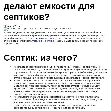
делают емкости для
септиков?
20 июня 2017
К емкости для септика предъявляются несколько существенных требований: она
должна выдерживать наружное и внутреннее давление, не поддаваться коррозии,
не деформироваться под влиянием температур, а кроме этого, имеет значение
сложность и стоимость
установки септика
. Разные материалы хороши по разным
параметрам.
Септик: из чего?
Из пластика (полипропилена или полиэтилена). Плюсы – сравнительно
невысокая стоимость, разнообразие конструкций и форм, неподверженность
коррозии, стойкость к истиранию. Минусы – хрупкость (избегайте ударов при
монтаже), риск деформации из-за давления грунта, риск «всплывания» в
случае повышения уровня грунтовых вод (ведь пластик – легкий материал).
Из металла. Разумеется, септики делаются из устойчивых к коррозии и
покрытых специальным составом сплавов, но на практике – разрушение
металла все-таки происходит, такой септик прослужит не более 20 лет.
Кроме того, металлические септики годятся только для установки ниже
уровня промерзания грунта – если жидкость внутри замерзнет, такую
емкость просто «разорвет».
Из стеклопластика. Хороший современный септик из этого материала
обладает массой преимуществ и практически не имеет недостатков, при
условии, что стеклопластик качественный.
Из бетона. Бетонные кольца можно сложить в септик-колодец даже
самостоятельно, бетон прочен к различным воздействиям.