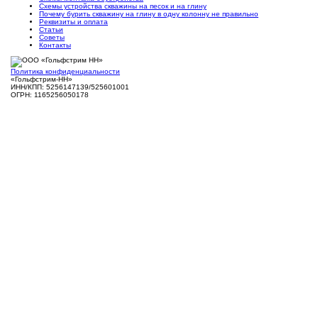
Схемы устройства скважины на песок и на глину
Почему бурить скважину на глину в одну колонну не правильно
Реквизиты и оплата
Статьи
Советы
Контакты
Политика конфиденциальности
«Гольфстрим-НН»
ИНН/КПП: 5256147139/525601001
ОГРН: 1165256050178