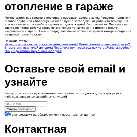
отопление в гараже
Можно устроить в гараже отопление с помощью газового котла (подсоединенного к
газовой трубе или к баллону), но котел нужно загородить от рабочего помещения
или поставить его в тамбуре гаража – ради пожарной безопасности. Переносные
электроприборы использовать можно только те, которые не имеют открытой
нагреваемой спирали. Печи и твердотопливные котлы с открытой камерой сгорания
в гаражах также не ставят.
Похожие статьи
Из чего состоит автономная система отопления?
Какой газовый котел приобрести?
Виды кирпичных печей для дома
Проблема грунтовых вод при устройстве выгребной
ямы
Виды канализационных колодцев
Оставьте свой email и
узнайте
Как продлить срок службы инженерных систем загородного дома в три раза и
избежать внезапных аварийных ситуаций
Узнать бесплатно
Я даю согласие на обработку моих персональных данных
Контактная