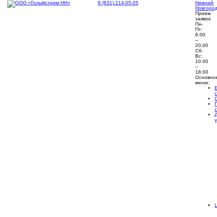
8 (831) 214-05-05
Нижний
Новгоро
Прием
заявок:
Пн-
Пт:
8.00
–
20.00
Сб-
Вс:
10.00
–
18.00
Основно
меню: