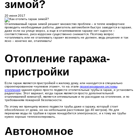
зимой?
20 июня 2017
Отапливаемый гараж зимой решает множество проблем – в тепле комфортнее
проводить необходимые работы, двигатель автомобиля быстро заводится в гараже,
даже если на улице мороз, а еще в отапливаемом гараже нет сырости –
соответственно, риск коррозии существенно снижается. Поэтому вопрос
«отапливать или не отапливать гараж» возникать не должен, ведь решение и так
ясно – конечно же, отапливать!
Отопление гаража-
пристройки
Если гараж является пристройкой к жилому дому, или находится в специально
спроектированном «нулевом этаже», то на этапе
проектирования системы
отопления
здания нужно просто подвести отопительные трубы в гараж, и установить
радиаторы. Этот вариант, когда гараж является просто дополнительной
отапливаемой комнатой, является оптимальным и по расходам на отопление, и по
требованиям пожарной безопасности.
По этому же принципу можно подвести трубы даже к гаражу, который стоит
обособленно от дома, но на небольшом расстоянии (до 40 метров). Но для
перекачки воды по трубам в гараж понадобится электронасос, и к тому же трубы
нужно хорошо теплоизолировать.
Автономное