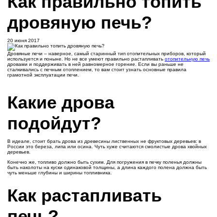
Как правильно топить
дровяную печь?
20 июня 2017
Дровяные печи – наверное, самый старинный тип отопительных приборов, который
используется и поныне. Но не все умеют правильно растапливать
отопительную печь
дровами и поддерживать в ней равномерное горение. Если вы раньше не
сталкивались с печным отоплением, то вам стоит узнать основные правила
грамотной эксплуатации печи.
Какие дрова
подойдут?
В идеале, стоит брать дрова из древесины лиственных не фруктовых деревьев: в
России это береза, липа или осина. Чуть хуже считаются смолистые дрова хвойных
деревьев.
Конечно же, топливо должно быть сухим. Для погружения в печку поленья должны
быть наколоты на куски одинаковой толщины, а длина каждого полена должна быть
чуть меньше глубины и ширины топливника.
Как растапливать
печь?