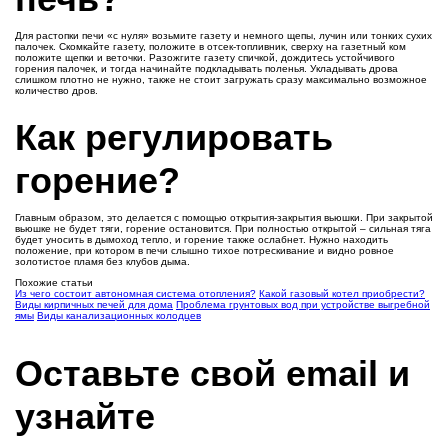
Для растопки печи «с нуля» возьмите газету и немного щепы, лучин или тонких сухих
палочек. Скомкайте газету, положите в отсек-топливник, сверху на газетный ком
положите щепки и веточки. Разожгите газету спичкой, дождитесь устойчивого
горения палочек, и тогда начинайте подкладывать поленья. Укладывать дрова
слишком плотно не нужно, также не стоит загружать сразу максимально возможное
количество дров.
Как регулировать
горение?
Главным образом, это делается с помощью открытия-закрытия вьюшки. При закрытой
вьюшке не будет тяги, горение остановится. При полностью открытой – сильная тяга
будет уносить в дымоход тепло, и горение также ослабнет. Нужно находить
положение, при котором в печи слышно тихое потрескивание и видно ровное
золотистое пламя без клубов дыма.
Похожие статьи
Из чего состоит автономная система отопления?
Какой газовый котел приобрести?
Виды кирпичных печей для дома
Проблема грунтовых вод при устройстве выгребной
ямы
Виды канализационных колодцев
Оставьте свой email и
узнайте