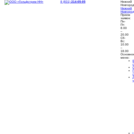
8 (831)
214-05-05
Нижний
Новгоро
Нижний
Новгоро
Прием
заявок:
Пн-
Пт:
8.00
–
20.00
Сб-
Вс:
10.00
–
18.00
Основно
меню: