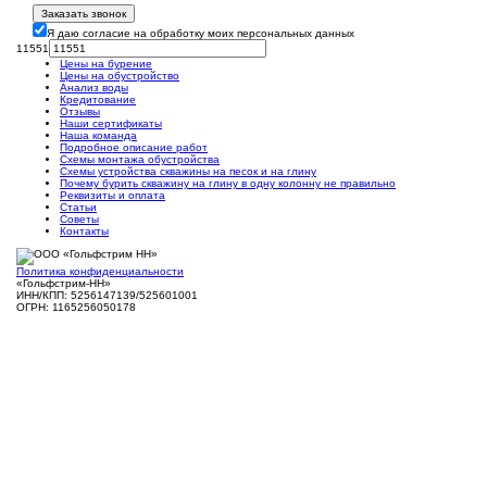
Заказать звонок
Я даю согласие на обработку моих персональных данных
11551
Цены на бурение
Цены на обустройство
Анализ воды
Кредитование
Отзывы
Наши сертификаты
Наша команда
Подробное описание работ
Схемы монтажа обустройства
Схемы устройства скважины на песок и на глину
Почему бурить скважину на глину в одну колонну не правильно
Реквизиты и оплата
Статьи
Советы
Контакты
Политика конфиденциальности
«Гольфстрим-НН»
ИНН/КПП: 5256147139/525601001
ОГРН: 1165256050178