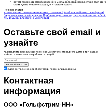
Затем поверх отремонтированного места делается свежая стяжка (для этого
стоит купить клеевую массу для «теплого пола»).
Похожие статьи
Из чего состоит автономная система отопления?
Какой газовый котел приобрести?
Виды кирпичных печей для дома
Проблема грунтовых вод при устройстве выгребной
ямы
Виды канализационных колодцев
Оставьте свой email и
узнайте
Как продлить срок службы инженерных систем загородного дома в три раза и
избежать внезапных аварийных ситуаций
Узнать бесплатно
Я даю согласие на обработку моих персональных данных
Контактная
информация
ООО «Гольфстрим-НН»