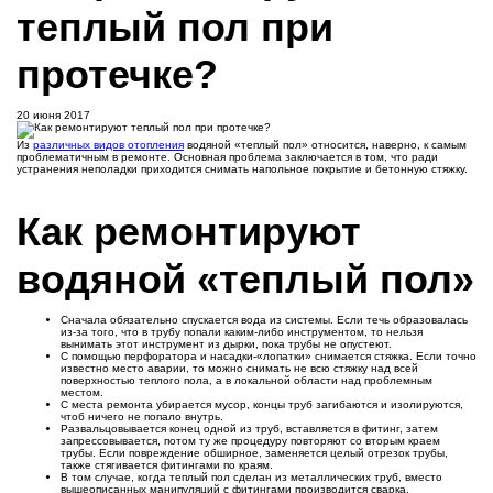
теплый пол при
протечке?
20 июня 2017
Из
различных видов отопления
водяной «теплый пол» относится, наверно, к самым
проблематичным в ремонте. Основная проблема заключается в том, что ради
устранения неполадки приходится снимать напольное покрытие и бетонную стяжку.
Как ремонтируют
водяной «теплый пол»
Сначала обязательно спускается вода из системы. Если течь образовалась
из-за того, что в трубу попали каким-либо инструментом, то нельзя
вынимать этот инструмент из дырки, пока трубы не опустеют.
С помощью перфоратора и насадки-«лопатки» снимается стяжка. Если точно
известно место аварии, то можно снимать не всю стяжку над всей
поверхностью теплого пола, а в локальной области над проблемным
местом.
С места ремонта убирается мусор, концы труб загибаются и изолируются,
чтоб ничего не попало внутрь.
Развальцовывается конец одной из труб, вставляется в фитинг, затем
запрессовывается, потом ту же процедуру повторяют со вторым краем
трубы. Если повреждение обширное, заменяется целый отрезок трубы,
также стягивается фитингами по краям.
В том случае, когда теплый пол сделан из металлических труб, вместо
вышеописанных манипуляций с фитингами производится сварка.