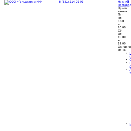
8 (831) 214-05-05
Нижний
Новгоро
Прием
заявок:
Пн-
Пт:
8.00
–
20.00
Сб-
Вс:
10.00
–
18.00
Основно
меню: