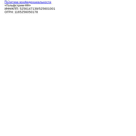
Политика конфиденциальности
«Гольфстрим-НН»
ИНН/КПП: 5256147139/525601001
ОГРН: 1165256050178