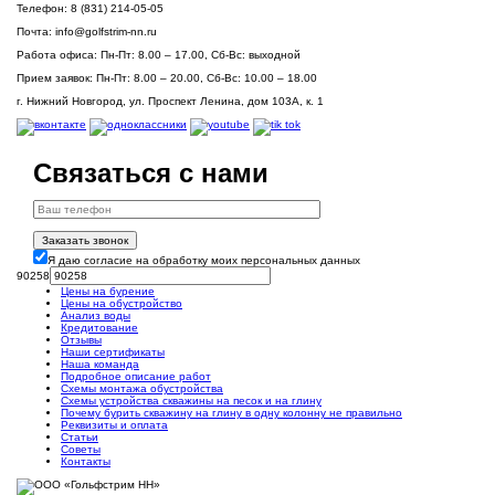
Телефон:
8 (831) 214-05-05
Почта:
info@golfstrim-nn.ru
Работа офиса:
Пн-Пт: 8.00 – 17.00, Сб-Вс: выходной
Прием заявок:
Пн-Пт: 8.00 – 20.00, Сб-Вс: 10.00 – 18.00
г. Нижний Новгород, ул. Проспект Ленина, дом 103А, к. 1
Связаться с нами
Заказать звонок
Я даю согласие на обработку моих персональных данных
90258
Цены на бурение
Цены на обустройство
Анализ воды
Кредитование
Отзывы
Наши сертификаты
Наша команда
Подробное описание работ
Схемы монтажа обустройства
Схемы устройства скважины на песок и на глину
Почему бурить скважину на глину в одну колонну не правильно
Реквизиты и оплата
Статьи
Советы
Контакты