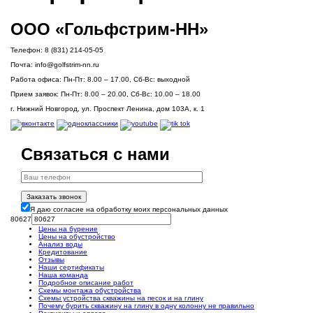
ООО «Гольфстрим-НН»
Телефон:
8 (831) 214-05-05
Почта:
info@golfstrim-nn.ru
Работа офиса:
Пн-Пт: 8.00 – 17.00, Сб-Вс: выходной
Прием заявок:
Пн-Пт: 8.00 – 20.00, Сб-Вс: 10.00 – 18.00
г. Нижний Новгород, ул. Проспект Ленина, дом 103А, к. 1
Связаться с нами
Заказать звонок
Я даю согласие на обработку моих персональных данных
80627
Цены на бурение
Цены на обустройство
Анализ воды
Кредитование
Отзывы
Наши сертификаты
Наша команда
Подробное описание работ
Схемы монтажа обустройства
Схемы устройства скважины на песок и на глину
Почему бурить скважину на глину в одну колонну не правильно