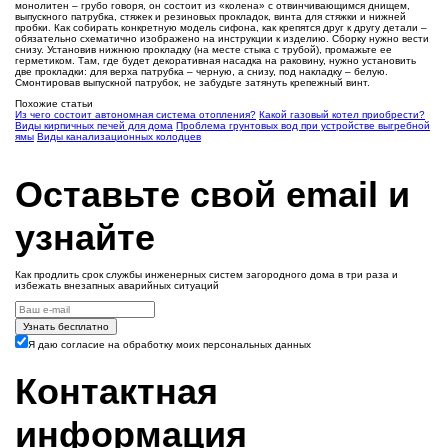
монолитен – грубо говоря, он состоит из «колена» с отвинчивающимся днищем,
выпускного патрубка, стяжек и резиновых прокладок, винта для стяжки и нижней
пробки. Как собирать конкретную модель сифона, как крепятся друг к другу детали –
обязательно схематично изображено на инструкции к изделию. Сборку нужно вести
снизу. Установив нижнюю прокладку (на месте стыка с трубой), промажьте ее
герметиком. Там, где будет декоративная насадка на раковину, нужно установить
две прокладки: для верха патрубка – черную, а снизу, под накладку – белую.
Смонтировав выпускной патрубок, не забудьте затянуть крепежный винт.
Похожие статьи
Из чего состоит автономная система отопления?
Какой газовый котел приобрести?
Виды кирпичных печей для дома
Проблема грунтовых вод при устройстве выгребной
ямы
Виды канализационных колодцев
Оставьте свой email и
узнайте
Как продлить срок службы инженерных систем загородного дома в три раза и
избежать внезапных аварийных ситуаций
Узнать бесплатно
Я даю согласие на обработку моих персональных данных
Контактная
информация