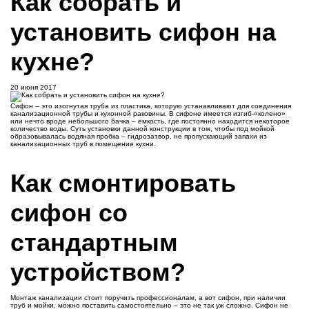
Как собрать и
установить сифон на
кухне?
20 июня 2017
Сифон – это изогнутая труба из пластика, которую устанавливают для соединения
канализационной трубы и кухонной раковины. В сифоне имеется изгиб-«колено»
или нечто вроде небольшого бачка – емкость, где постоянно находится некоторое
количество воды. Суть установки данной конструкции в том, чтобы под мойкой
образовывалась водяная пробка – гидрозатвор, не пропускающий запахи из
канализационных труб в помещение кухни.
Как смонтировать
сифон со
стандартным
устройством?
Монтаж канализации стоит поручить профессионалам, а вот сифон, при наличии
труб и мойки, можно поставить самостоятельно – это не так уж сложно. Сифон не