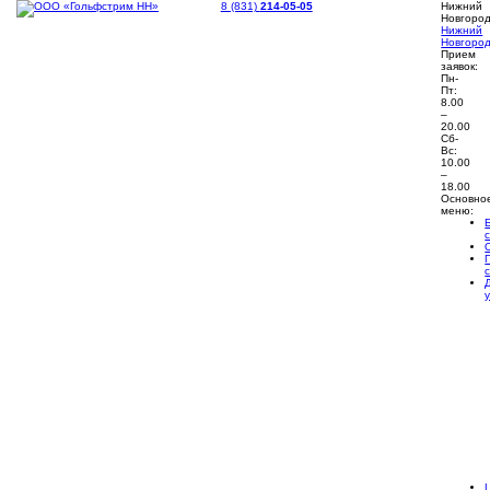
8 (831)
214-05-05
Нижний
Новгоро
Нижний
Новгоро
Прием
заявок:
Пн-
Пт:
8.00
–
20.00
Сб-
Вс:
10.00
–
18.00
Основно
меню: