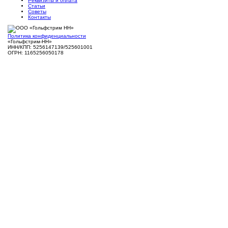
Реквизиты и оплата
Статьи
Советы
Контакты
Политика конфиденциальности
«Гольфстрим-НН»
ИНН/КПП: 5256147139/525601001
ОГРН: 1165256050178