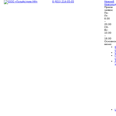
8 (831) 214-05-05
Нижний
Новгоро
Прием
заявок:
Пн-
Пт:
8.00
–
20.00
Сб-
Вс:
10.00
–
18.00
Основно
меню: