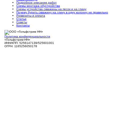
Подробное описание работ
Схемы монтажа обустройства
Схемы устройства скважины на песок и на глину
Почему бурить скважину на глину в одну колонну не правильно
Реквизиты и оплата
Статьи
Советы
Контакты
Политика конфиденциальности
«Гольфстрим-НН»
ИНН/КПП: 5256147139/525601001
ОГРН: 1165256050178