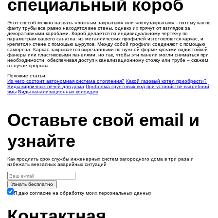
специальный короб
Этот способ можно назвать «ложным закрытым» или «полузакрытым» - потому как по
факту трубы все равно находятся вне стены, однако их прячут от взглядов за
декоративными коробами. Короб делается по индивидуальному чертежу по
параметрам вашего санузла: из металлических профилей изготовляется каркас, и
крепится к стене с помощью шурупов. Между собой профили соединяют с помощью
самореза. Каркас закрывается вырезанными по нужной форме кусками водостойкой
фанеры или пластиковыми панелями, но так, чтобы эти панели могли сниматься при
необходимости, обеспечивая доступ к канализационному стояку или трубе – скажем,
в случае прорыва.
Похожие статьи
Из чего состоит автономная система отопления?
Какой газовый котел приобрести?
Виды кирпичных печей для дома
Проблема грунтовых вод при устройстве выгребной
ямы
Виды канализационных колодцев
Оставьте свой email и
узнайте
Как продлить срок службы инженерных систем загородного дома в три раза и
избежать внезапных аварийных ситуаций
Узнать бесплатно
Я даю согласие на обработку моих персональных данных
Контактная