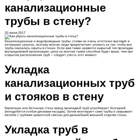
канализационные
трубы в стену?
20 июня 2017
Канализационные и водопроводные трубы, стояки не очень эстетично выглядят в
интерьере санузла, поэтому многие люди предпочитают уложить их так, чтобы все
трубы оказались скрыты в стенах. Если вам также нравится закрытый тип прокладки
внутридомовой канализации, цена на монтаж таким способом будет выше, чем при
открытом расположении труб – следует учесть этот момент.
Укладка
канализационных труб
и стояков в стену
Кирпичную или бетонную стену перед прокладкой труб штробируют болгаркой
(понадобится особая дисковая насадка). Затем монтируют сами трубы и закрывают
желоба с трубами цементной смесью для дальнейшей внешней отделки стены.
Укладка труб в