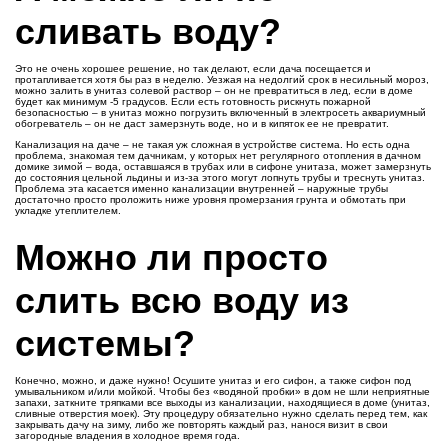
сливать воду?
Это не очень хорошее решение, но так делают, если дача посещается и
протапливается хотя бы раз в неделю. Уезжая на недолгий срок в несильный мороз,
можно залить в унитаз солевой раствор – он не превратиться в лед, если в доме
будет как минимум -5 градусов. Если есть готовность рискнуть пожарной
безопасностью – в унитаз можно погрузить включенный в электросеть аквариумный
обогреватель – он не даст замерзнуть воде, но и в кипяток ее не превратит.
Канализация на даче – не такая уж сложная в устройстве система. Но есть одна
проблема, знакомая тем дачникам, у которых нет регулярного отопления в дачном
домике зимой – вода, оставшаяся в трубах или в сифоне унитаза, может замерзнуть
до состояния цельной льдины и из-за этого могут лопнуть трубы и треснуть унитаз.
Проблема эта касается именно канализации внутренней – наружные трубы
достаточно просто проложить ниже уровня промерзания грунта и обмотать при
укладке утеплителем.
Можно ли просто
слить всю воду из
системы?
Конечно, можно, и даже нужно! Осушите унитаз и его сифон, а также сифон под
умывальником и/или мойкой. Чтобы без «водяной пробки» в дом не шли неприятные
запахи, заткните тряпками все выходы из канализации, находящиеся в доме (унитаз,
сливные отверстия моек). Эту процедуру обязательно нужно сделать перед тем, как
закрывать дачу на зиму, либо же повторять каждый раз, нанося визит в свои
загородные владения в холодное время года.