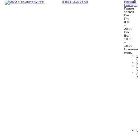
8 (831) 214-05-05
Нижний
Новгоро
Прием
заявок:
Пн-
Пт:
8.00
–
20.00
Сб-
Вс:
10.00
–
18.00
Основно
меню: