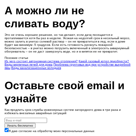
А можно ли не
сливать воду?
Это не очень хорошее решение, но так делают, если дача посещается и
протапливается хотя бы раз в неделю. Уезжая на недолгий срок в несильный мороз,
можно залить в унитаз солевой раствор – он не превратиться в лед, если в доме
будет как минимум -5 градусов. Если есть готовность рискнуть пожарной
безопасностью – в унитаз можно погрузить включенный в электросеть аквариумный
обогреватель – он не даст замерзнуть воде, но и в кипяток ее не превратит.
Похожие статьи
Из чего состоит автономная система отопления?
Какой газовый котел приобрести?
Виды кирпичных печей для дома
Проблема грунтовых вод при устройстве выгребной
ямы
Виды канализационных колодцев
Оставьте свой email и
узнайте
Как продлить срок службы инженерных систем загородного дома в три раза и
избежать внезапных аварийных ситуаций
Узнать бесплатно
Я даю согласие на обработку моих персональных данных