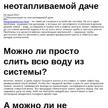
неотапливаемой даче
20 июня 2017
Канализация на даче
– не такая уж сложная в устройстве система. Но есть одна
проблема, знакомая тем дачникам, у которых нет регулярного отопления в дачном
домике зимой – вода, оставшаяся в трубах или в сифоне унитаза, может замерзнуть
до состояния цельной льдины и из-за этого могут лопнуть трубы и треснуть унитаз.
Проблема эта касается именно канализации внутренней – наружные трубы
достаточно просто проложить ниже уровня промерзания грунта и обмотать при
укладке утеплителем.
Можно ли просто
слить всю воду из
системы?
Конечно, можно, и даже нужно! Осушите унитаз и его сифон, а также сифон под
умывальником и/или мойкой. Чтобы без «водяной пробки» в дом не шли неприятные
запахи, заткните тряпками все выходы из канализации, находящиеся в доме (унитаз,
сливные отверстия моек). Эту процедуру обязательно нужно сделать перед тем, как
закрывать дачу на зиму, либо же повторять каждый раз, нанося визит в свои
загородные владения в холодное время года.
А можно ли не