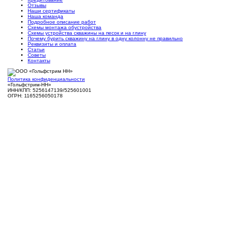
Отзывы
Наши сертификаты
Наша команда
Подробное описание работ
Схемы монтажа обустройства
Схемы устройства скважины на песок и на глину
Почему бурить скважину на глину в одну колонну не правильно
Реквизиты и оплата
Статьи
Советы
Контакты
Политика конфиденциальности
«Гольфстрим-НН»
ИНН/КПП: 5256147139/525601001
ОГРН: 1165256050178