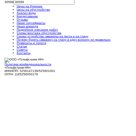
30599
Цены на бурение
Цены на обустройство
Анализ воды
Кредитование
Отзывы
Наши сертификаты
Наша команда
Подробное описание работ
Схемы монтажа обустройства
Схемы устройства скважины на песок и на глину
Почему бурить скважину на глину в одну колонну не правильно
Реквизиты и оплата
Статьи
Советы
Контакты
Политика конфиденциальности
«Гольфстрим-НН»
ИНН/КПП: 5256147139/525601001
ОГРН: 1165256050178