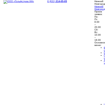
8 (831)
214-05-05
Нижний
Новгоро
Нижний
Новгоро
Прием
заявок:
Пн-
Пт:
8.00
–
20.00
Сб-
Вс:
10.00
–
18.00
Основно
меню: