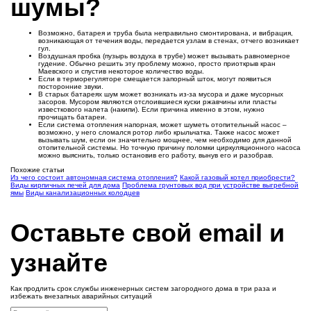
шумы?
Возможно, батарея и труба была неправильно смонтирована, и вибрация,
возникающая от течения воды, передается узлам в стенах, отчего возникает
гул.
Воздушная пробка (пузырь воздуха в трубе) может вызывать равномерное
гудение. Обычно решить эту проблему можно, просто приоткрыв кран
Маевского и спустив некоторое количество воды.
Если в терморегуляторе смещается запорный шток, могут появиться
посторонние звуки.
В старых батареях шум может возникать из-за мусора и даже мусорных
засоров. Мусором являются отслоившиеся куски ржавчины или пласты
известкового налета (накипи). Если причина именно в этом, нужно
прочищать батареи.
Если система отопления напорная, может шуметь отопительный насос –
возможно, у него сломался ротор либо крыльчатка. Также насос может
вызывать шум, если он значительно мощнее, чем необходимо для данной
отопительной системы. Но точную причину поломки циркуляционного насоса
можно выяснить, только остановив его работу, вынув его и разобрав.
Похожие статьи
Из чего состоит автономная система отопления?
Какой газовый котел приобрести?
Виды кирпичных печей для дома
Проблема грунтовых вод при устройстве выгребной
ямы
Виды канализационных колодцев
Оставьте свой email и
узнайте
Как продлить срок службы инженерных систем загородного дома в три раза и
избежать внезапных аварийных ситуаций