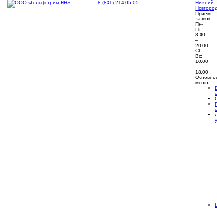
8 (831) 214-05-05
Нижний
Новгоро
Прием
заявок:
Пн-
Пт:
8.00
–
20.00
Сб-
Вс:
10.00
–
18.00
Основно
меню: