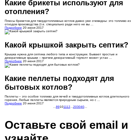
Какие брикеты используют для
отопления?
Плюсы брикетов для твердотопливных котлов давно уже очевидны: это топливо из
отходов производства (т.е. специально ради него не вы ...
Подробнее
20 июня 2017
Какой крышкой закрыть септик?
Крышка нужна для септика любого типа и конструкции. Бывают простые и
декоративные крышки – причем декоративный «купол» может устан ...
Подробнее
20 июня 2017
Какие пеллеты подходят для
бытовых котлов?
Пеллеты – это особое топливо для печей и твердотопливных котлов длительного
горения. Любые пеллеты являются природным сырьем, но с ...
Подробнее
20 июня 2017
...
8
9
10
11
12
...
20
30
40
...
Оставьте свой email и
узнайте