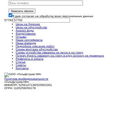
Заказать звонок
Я даю согласие на обработку моих персональных данных
57792
Цены на бурение
Цены на обустройство
Анализ воды
Кредитование
Отзывы
Наши сертификаты
Наша команда
Подробное описание работ
Схемы монтажа обустройства
Схемы устройства скважины на песок и на глину
Почему бурить скважину на глину в одну колонну не правильно
Реквизиты и оплата
Статьи
Советы
Контакты
Политика конфиденциальности
«Гольфстрим-НН»
ИНН/КПП: 5256147139/525601001
ОГРН: 1165256050178