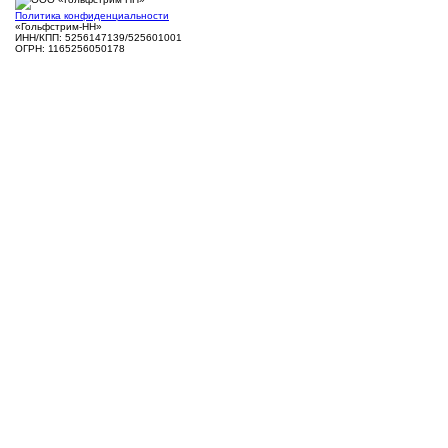
Политика конфиденциальности
«Гольфстрим-НН»
ИНН/КПП: 5256147139/525601001
ОГРН: 1165256050178