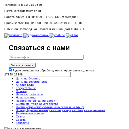
Телефон:
8 (831) 214-05-05
Почта:
info@golfstrim-nn.ru
Работа офиса:
Пн-Пт: 8.00 – 17.00, Сб-Вс: выходной
Прием заявок:
Пн-Пт: 8.00 – 20.00, Сб-Вс: 10.00 – 18.00
г. Нижний Новгород, ул. Проспект Ленина, дом 103А, к. 1
Связаться с нами
Заказать звонок
Я даю согласие на обработку моих персональных данных
27348
Цены на бурение
Цены на обустройство
Анализ воды
Кредитование
Отзывы
Наши сертификаты
Наша команда
Подробное описание работ
Схемы монтажа обустройства
Схемы устройства скважины на песок и на глину
Почему бурить скважину на глину в одну колонну не правильно
Реквизиты и оплата
Статьи
Советы
Контакты