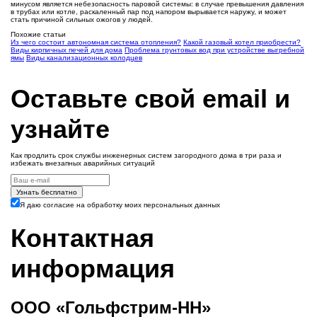
минусом является небезопасность паровой системы: в случае превышения давления
в трубах или котле, раскаленный пар под напором вырывается наружу, и может
стать причиной сильных ожогов у людей.
Похожие статьи
Из чего состоит автономная система отопления?
Какой газовый котел приобрести?
Виды кирпичных печей для дома
Проблема грунтовых вод при устройстве выгребной
ямы
Виды канализационных колодцев
Оставьте свой email и
узнайте
Как продлить срок службы инженерных систем загородного дома в три раза и
избежать внезапных аварийных ситуаций
Узнать бесплатно
Я даю согласие на обработку моих персональных данных
Контактная
информация
ООО «Гольфстрим-НН»