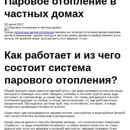
Паровое отопление в
частных домах
20 июня 2017
Среди
различных видов отопления
паровое не пользуется в наше время широким
распространением, однако иногда в частных домах делается выбор именно в его
пользу. По крайней мере, рассмотреть этот вариант стоит.
Как работает и из чего
состоит система
парового отопления?
Общий принцип таков: имеется паровой котел, где вода нагревается тем или иным
методом (с помощью газа либо твердого топлива), и система труб по дому, куда
поступает не горячая вода, а только пар. Учтите, что трубы для данного способа
отопления подходят не любые, а только металлические, т.к. пар действительно
раскаленный. Проходя всю систему труб, пар, естественно, остывает, и в виде
конденсата возвращается обратно в котел.
Существует две разновидности паровых котлов: газотрубные и водотрубные (второй
тип считается более безопасным в эксплуатации).
Среди плюсов данного способа обогрева жилища – его относительно невысокая
стоимость, т.к. воды потребляется немного, а топить можно газом (что не очень
дорого) или, если это дешевле в сельской местности, твердым топливом. А вот