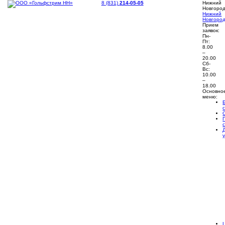
8 (831)
214-05-05
Нижний
Новгоро
Нижний
Новгоро
Прием
заявок:
Пн-
Пт:
8.00
–
20.00
Сб-
Вс:
10.00
–
18.00
Основно
меню: