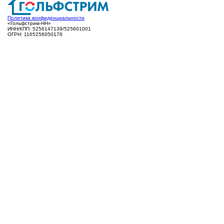
Политика конфиденциальности
«Гольфстрим-НН»
ИНН/КПП: 5256147139/525601001
ОГРН: 1165256050178