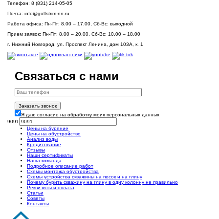
Телефон:
8 (831) 214-05-05
Почта:
info@golfstrim-nn.ru
Работа офиса:
Пн-Пт: 8.00 – 17.00, Сб-Вс: выходной
Прием заявок:
Пн-Пт: 8.00 – 20.00, Сб-Вс: 10.00 – 18.00
г. Нижний Новгород, ул. Проспект Ленина, дом 103А, к. 1
Связаться с нами
Заказать звонок
Я даю согласие на обработку моих персональных данных
9091
Цены на бурение
Цены на обустройство
Анализ воды
Кредитование
Отзывы
Наши сертификаты
Наша команда
Подробное описание работ
Схемы монтажа обустройства
Схемы устройства скважины на песок и на глину
Почему бурить скважину на глину в одну колонну не правильно
Реквизиты и оплата
Статьи
Советы
Контакты