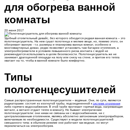
для обогрева ванной
комнаты
20 июня 2017
Удобный отопительный девайс, без которого обходится редкая ванная комната – это
полотенцесушитель. На нем сушат полотенца и мелкие вещи, но, помимо этого, он
обогревает ванную - т.к. размеры и планировка ванных комнат, особенно в
многоквартирных домах, редко позволяют установить там батареи отопления, а
электрообогреватели в условиях повышенного риска контакта с водой не
рекомендуется использовать в целях безопасности. Полотенцесушитель же не
занимает драгоценной площади на полу или снизу на стене, и притом его тепла
хватает на то, чтобы в ванной комнате было комфортно.
Типы
полотенцесушителей
Самые распространенные полотенцесушители – водяные. Они, по сути, являются
радиаторами: состоят из изогнутой трубы, подсоединенной к
системе отопления
либо горячего водоснабжения. В этой трубе протекает горячая вода, нагревающая
металл, а металл отдает тепло в комнату. Но бывают электрические
полотенцесушители: они никак не связаны ни с водоснабжением, ни с
централизованным отоплением, являясь абсолютно автономным электроприбором,
включаемым по необходимости. Существуют и модели полотенцесушителей
смешанного типа: в обычном режиме они работают как водные, но могут
переключаться на электрообогрев.