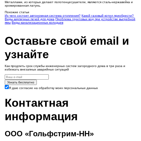
Металлами, из которых делают полотенцесушители, являются сталь-нержавейка и
хромированная латунь.
Похожие статьи
Из чего состоит автономная система отопления?
Какой газовый котел приобрести?
Виды кирпичных печей для дома
Проблема грунтовых вод при устройстве выгребной
ямы
Виды канализационных колодцев
Оставьте свой email и
узнайте
Как продлить срок службы инженерных систем загородного дома в три раза и
избежать внезапных аварийных ситуаций
Узнать бесплатно
Я даю согласие на обработку моих персональных данных
Контактная
информация
ООО «Гольфстрим-НН»