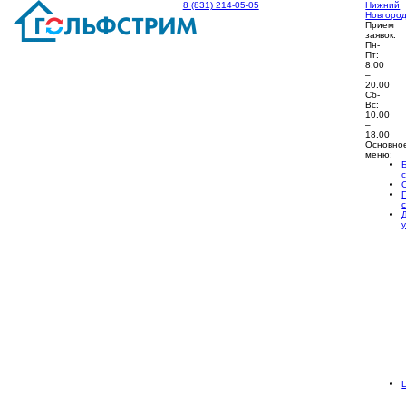
8 (831) 214-05-05
Нижний
Новгоро
Прием
заявок:
Пн-
Пт:
8.00
–
20.00
Сб-
Вс:
10.00
–
18.00
Основно
меню: