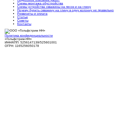
Схемы монтажа обустройства
Схемы устройства скважины на песок и на глину
Почему бурить скважину на глину в одну колонну не правильно
Реквизиты и оплата
Статьи
Советы
Контакты
Политика конфиденциальности
«Гольфстрим-НН»
ИНН/КПП: 5256147139/525601001
ОГРН: 1165256050178