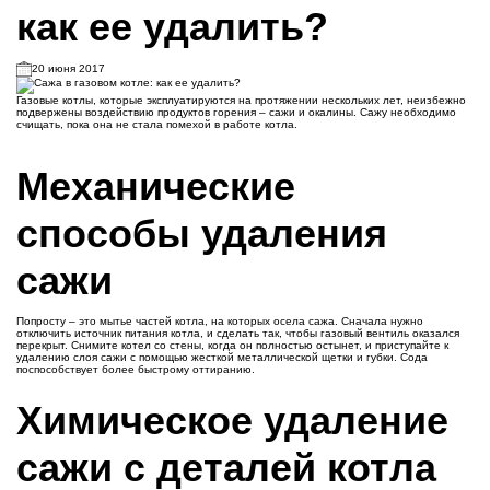
как ее удалить?
20 июня 2017
Газовые котлы, которые эксплуатируются на протяжении нескольких лет, неизбежно
подвержены воздействию продуктов горения – сажи и окалины. Сажу необходимо
счищать, пока она не стала помехой в работе котла.
Механические
способы удаления
сажи
Попросту – это мытье частей котла, на которых осела сажа. Сначала нужно
отключить источник питания котла, и сделать так, чтобы газовый вентиль оказался
перекрыт. Снимите котел со стены, когда он полностью остынет, и приступайте к
удалению слоя сажи с помощью жесткой металлической щетки и губки. Сода
поспособствует более быстрому оттиранию.
Химическое удаление
сажи с деталей котла