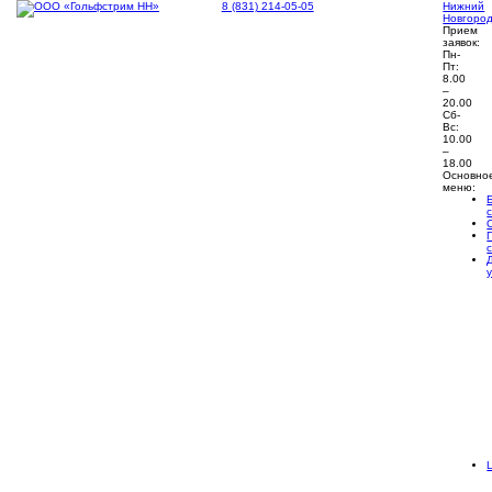
8 (831) 214-05-05
Нижний
Новгоро
Прием
заявок:
Пн-
Пт:
8.00
–
20.00
Сб-
Вс:
10.00
–
18.00
Основно
меню: