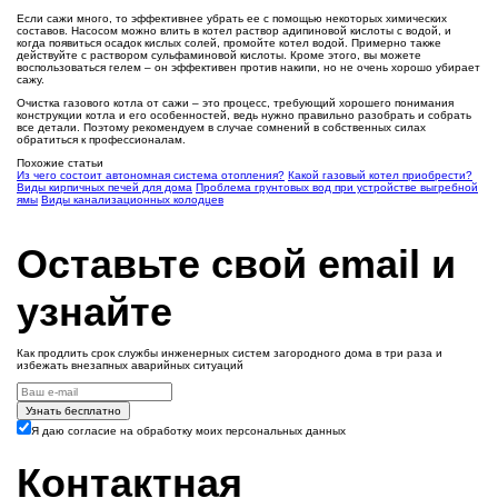
Если сажи много, то эффективнее убрать ее с помощью некоторых химических
составов. Насосом можно влить в котел раствор адипиновой кислоты с водой, и
когда появиться осадок кислых солей, промойте котел водой. Примерно также
действуйте с раствором сульфаминовой кислоты. Кроме этого, вы можете
воспользоваться гелем – он эффективен против накипи, но не очень хорошо убирает
сажу.
Очистка газового котла от сажи – это процесс, требующий хорошего понимания
конструкции котла и его особенностей, ведь нужно правильно разобрать и собрать
все детали. Поэтому рекомендуем в случае сомнений в собственных силах
обратиться к профессионалам.
Похожие статьи
Из чего состоит автономная система отопления?
Какой газовый котел приобрести?
Виды кирпичных печей для дома
Проблема грунтовых вод при устройстве выгребной
ямы
Виды канализационных колодцев
Оставьте свой email и
узнайте
Как продлить срок службы инженерных систем загородного дома в три раза и
избежать внезапных аварийных ситуаций
Узнать бесплатно
Я даю согласие на обработку моих персональных данных
Контактная