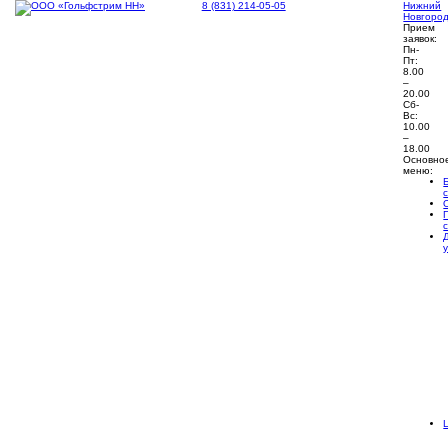
8 (831) 214-05-05
Нижний
Новгоро
Прием
заявок:
Пн-
Пт:
8.00
–
20.00
Сб-
Вс:
10.00
–
18.00
Основно
меню: