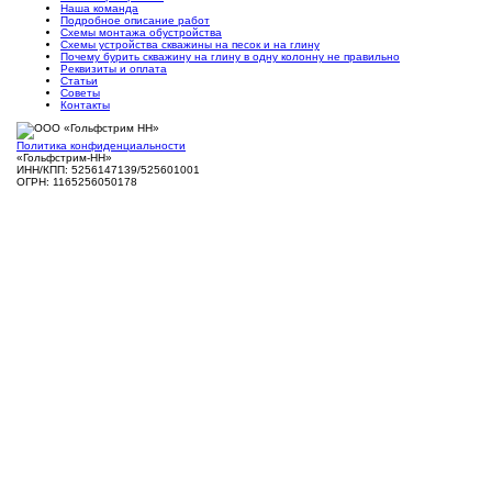
Наша команда
Подробное описание работ
Схемы монтажа обустройства
Схемы устройства скважины на песок и на глину
Почему бурить скважину на глину в одну колонну не правильно
Реквизиты и оплата
Статьи
Советы
Контакты
Политика конфиденциальности
«Гольфстрим-НН»
ИНН/КПП: 5256147139/525601001
ОГРН: 1165256050178