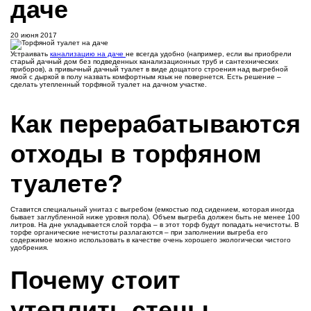
даче
20 июня 2017
Устраивать
канализацию на даче
не всегда удобно (например, если вы приобрели
старый дачный дом без подведенных канализационных труб и сантехнических
приборов), а привычный дачный туалет в виде дощатого строения над выгребной
ямой с дыркой в полу назвать комфортным язык не повернется. Есть решение –
сделать утепленный торфяной туалет на дачном участке.
Как перерабатываются
отходы в торфяном
туалете?
Ставится специальный унитаз с выгребом (емкостью под сидением, которая иногда
бывает заглубленной ниже уровня пола). Объем выгреба должен быть не менее 100
литров. На дне укладывается слой торфа – в этот торф будут попадать нечистоты. В
торфе органические нечистоты разлагаются – при заполнении выгреба его
содержимое можно использовать в качестве очень хорошего экологически чистого
удобрения.
Почему стоит
утеплить стены