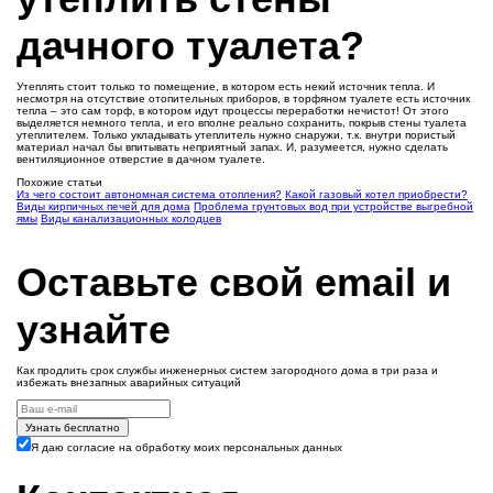
дачного туалета?
Утеплять стоит только то помещение, в котором есть некий источник тепла. И
несмотря на отсутствие отопительных приборов, в торфяном туалете есть источник
тепла – это сам торф, в котором идут процессы переработки нечистот! От этого
выделяется немного тепла, и его вполне реально сохранить, покрыв стены туалета
утеплителем. Только укладывать утеплитель нужно снаружи, т.к. внутри пористый
материал начал бы впитывать неприятный запах. И, разумеется, нужно сделать
вентиляционное отверстие в дачном туалете.
Похожие статьи
Из чего состоит автономная система отопления?
Какой газовый котел приобрести?
Виды кирпичных печей для дома
Проблема грунтовых вод при устройстве выгребной
ямы
Виды канализационных колодцев
Оставьте свой email и
узнайте
Как продлить срок службы инженерных систем загородного дома в три раза и
избежать внезапных аварийных ситуаций
Узнать бесплатно
Я даю согласие на обработку моих персональных данных