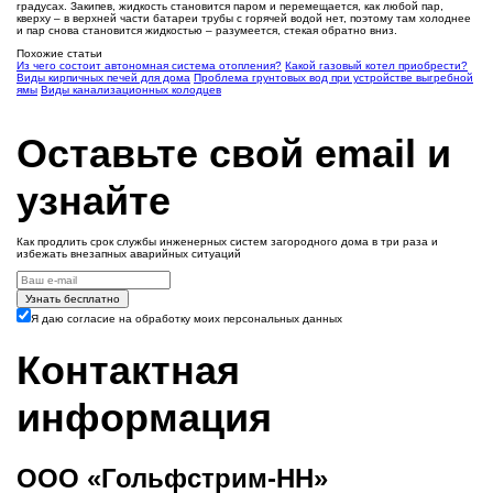
градусах. Закипев, жидкость становится паром и перемещается, как любой пар,
кверху – в верхней части батареи трубы с горячей водой нет, поэтому там холоднее
и пар снова становится жидкостью – разумеется, стекая обратно вниз.
Похожие статьи
Из чего состоит автономная система отопления?
Какой газовый котел приобрести?
Виды кирпичных печей для дома
Проблема грунтовых вод при устройстве выгребной
ямы
Виды канализационных колодцев
Оставьте свой email и
узнайте
Как продлить срок службы инженерных систем загородного дома в три раза и
избежать внезапных аварийных ситуаций
Узнать бесплатно
Я даю согласие на обработку моих персональных данных
Контактная
информация
ООО «Гольфстрим-НН»