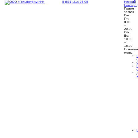
8 (831) 214-05-05
Нижний
Новгоро
Прием
заявок:
Пн-
Пт:
8.00
–
20.00
Сб-
Вс:
10.00
–
18.00
Основно
меню: