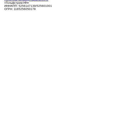
«Гольфстрим-НН»
ИНН/КПП: 5256147139/525601001
ОГРН: 1165256050178