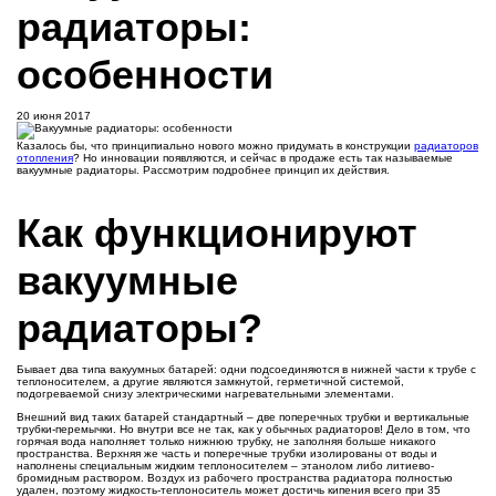
радиаторы:
особенности
20 июня 2017
Казалось бы, что принципиально нового можно придумать в конструкции
радиаторов
отопления
? Но инновации появляются, и сейчас в продаже есть так называемые
вакуумные радиаторы. Рассмотрим подробнее принцип их действия.
Как функционируют
вакуумные
радиаторы?
Бывает два типа вакуумных батарей: одни подсоединяются в нижней части к трубе с
теплоносителем, а другие являются замкнутой, герметичной системой,
подогреваемой снизу электрическими нагревательными элементами.
Внешний вид таких батарей стандартный – две поперечных трубки и вертикальные
трубки-перемычки. Но внутри все не так, как у обычных радиаторов! Дело в том, что
горячая вода наполняет только нижнюю трубку, не заполняя больше никакого
пространства. Верхняя же часть и поперечные трубки изолированы от воды и
наполнены специальным жидким теплоносителем – этанолом либо литиево-
бромидным раствором. Воздух из рабочего пространства радиатора полностью
удален, поэтому жидкость-теплоноситель может достичь кипения всего при 35