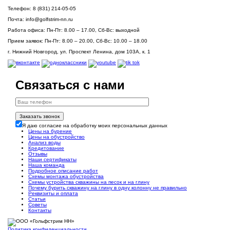
Телефон:
8 (831) 214-05-05
Почта:
info@golfstrim-nn.ru
Работа офиса:
Пн-Пт: 8.00 – 17.00, Сб-Вс: выходной
Прием заявок:
Пн-Пт: 8.00 – 20.00, Сб-Вс: 10.00 – 18.00
г. Нижний Новгород, ул. Проспект Ленина, дом 103А, к. 1
Связаться с нами
Заказать звонок
Я даю согласие на обработку моих персональных данных
Цены на бурение
Цены на обустройство
Анализ воды
Кредитование
Отзывы
Наши сертификаты
Наша команда
Подробное описание работ
Схемы монтажа обустройства
Схемы устройства скважины на песок и на глину
Почему бурить скважину на глину в одну колонну не правильно
Реквизиты и оплата
Статьи
Советы
Контакты
Политика конфиденциальности