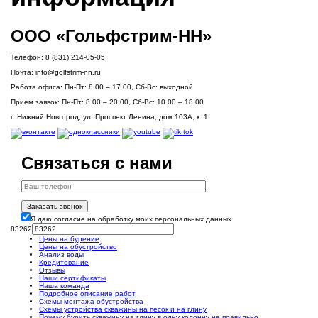
ООО «Гольфстрим-НН»
Телефон:
8 (831) 214-05-05
Почта:
info@golfstrim-nn.ru
Работа офиса:
Пн-Пт: 8.00 – 17.00, Сб-Вс: выходной
Прием заявок:
Пн-Пт: 8.00 – 20.00, Сб-Вс: 10.00 – 18.00
г. Нижний Новгород, ул. Проспект Ленина, дом 103А, к. 1
Связаться с нами
Заказать звонок
Я даю согласие на обработку моих персональных данных
83262
Цены на бурение
Цены на обустройство
Анализ воды
Кредитование
Отзывы
Наши сертификаты
Наша команда
Подробное описание работ
Схемы монтажа обустройства
Схемы устройства скважины на песок и на глину
Почему бурить скважину на глину в одну колонну не правильно