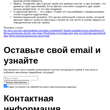
разным углом поворота.
Муфта. Соединяет два отрезка трубы (на прямом участке, и при условии, что
диаметр труб одинаковый). Если фитинг способен соединить две трубы
разных диаметров, то это уже редукция.
U-образный фитинг – это сифон. Ставят его под мойками и умывальниками,
чтобы создался гидрозатвор.
Компенсационный патрубок. Это как бы небольшой отрезок трубы, который
врезают вместо трубы в некоторых случаях (в том числе в случае аварии на
определенном участке трубы).
Похожие статьи
Из чего состоит автономная система отопления?
Какой газовый котел приобрести?
Виды кирпичных печей для дома
Проблема грунтовых вод при устройстве выгребной
ямы
Виды канализационных колодцев
Оставьте свой email и
узнайте
Как продлить срок службы инженерных систем загородного дома в три раза и
избежать внезапных аварийных ситуаций
Узнать бесплатно
Я даю согласие на обработку моих персональных данных
Контактная
информация