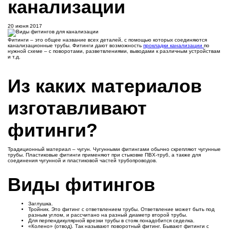
канализации
20 июня 2017
Фитинги – это общее название всех деталей, с помощью которых соединяются
канализационные трубы. Фитинги дают возможность
прокладки канализации
по
нужной схеме – с поворотами, разветвлениями, выводами к различным устройствам
и т.д.
Из каких материалов
изготавливают
фитинги?
Традиционный материал – чугун. Чугунными фитингами обычно скрепляют чугунные
трубы. Пластиковые фитинги применяют при стыковке ПВХ-труб, а также для
соединения чугунной и пластиковой частей трубопроводов.
Виды фитингов
Заглушка.
Тройник. Это фитинг с ответвлением трубы. Ответвление может быть под
разным углом, и рассчитано на разный диаметр второй трубы.
Для перпендикулярной врезки трубы в стояк понадобится седелка.
«Колено» (отвод). Так называют поворотный фитинг. Бывают фитинги с