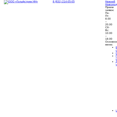
8 (831) 214-05-05
Нижний
Новгоро
Прием
заявок:
Пн-
Пт:
8.00
–
20.00
Сб-
Вс:
10.00
–
18.00
Основно
меню: