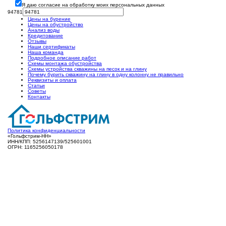
Я даю согласие на обработку моих персональных данных
94781
Цены на бурение
Цены на обустройство
Анализ воды
Кредитование
Отзывы
Наши сертификаты
Наша команда
Подробное описание работ
Схемы монтажа обустройства
Схемы устройства скважины на песок и на глину
Почему бурить скважину на глину в одну колонну не правильно
Реквизиты и оплата
Статьи
Советы
Контакты
Политика конфиденциальности
«Гольфстрим-НН»
ИНН/КПП: 5256147139/525601001
ОГРН: 1165256050178