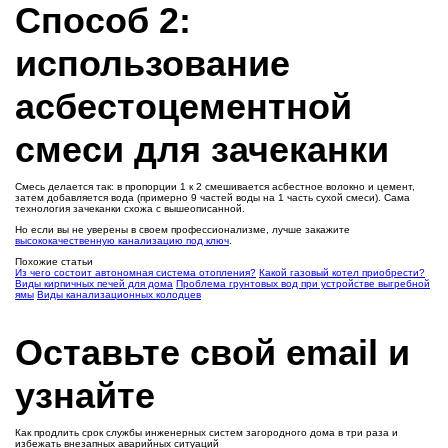
Способ 2:
использование
асбестоцементной
смеси для зачеканки
Смесь делается так: в пропорции 1 к 2 смешивается асбестное волокно и цемент,
затем добавляется вода (примерно 9 частей воды на 1 часть сухой смеси). Сама
технология зачеканки схожа с вышеописанной.
Но если вы не уверены в своем профессионализме, лучше закажите
высококачественную канализацию под ключ
.
Похожие статьи
Из чего состоит автономная система отопления?
Какой газовый котел приобрести?
Виды кирпичных печей для дома
Проблема грунтовых вод при устройстве выгребной
ямы
Виды канализационных колодцев
Оставьте свой email и
узнайте
Как продлить срок службы инженерных систем загородного дома в три раза и
избежать внезапных аварийных ситуаций