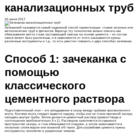
канализационных труб
20 июня 2017
Зачеканкой называется самый надежный способ герметизации стыков чугунных или
металлических труб и фитингов. Вкратце эту технологию можно описать как
обмазывание места стыка застывающей смесью на основе цемента – но состав
смеси может быть различным, и в зависимости от этого оказываются нужны
различные инструменты и т.д., то есть уместно говорить о двух способах зачеканки.
Способ 1: зачеканка с
помощью
классического
цементного раствора
Подготовительный этап – это укладывание в зазор между трубами просмоленного
жгута. Кончики жгута следует вывести наружу, чтобы они не стали причиной засора,
находясь внутри трубы. Затем делается цементный раствор (цемент+вода в
соотношении приблизительно 9 к 1). Раствором заполняется оставшееся
пространство зазора, и стык обмазывается снаружи, а затем заматывается в
несколько слоев марли или влажной х/б ткани. Для утрамбовки цемента нужны
инструменты: конопатки и уширенные чеканки.