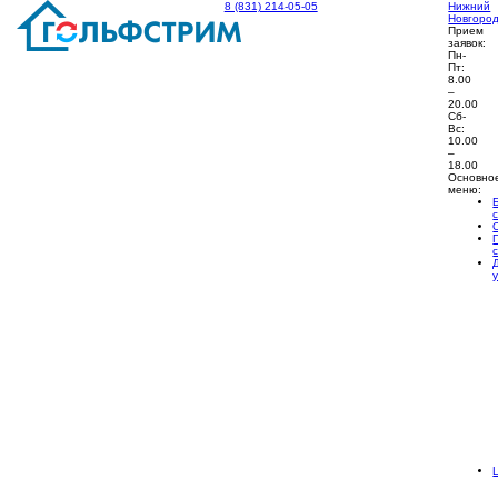
8 (831) 214-05-05
Нижний
Новгоро
Прием
заявок:
Пн-
Пт:
8.00
–
20.00
Сб-
Вс:
10.00
–
18.00
Основно
меню: