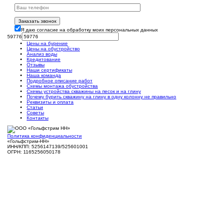
Заказать звонок
Я даю согласие на обработку моих персональных данных
59776
Цены на бурение
Цены на обустройство
Анализ воды
Кредитование
Отзывы
Наши сертификаты
Наша команда
Подробное описание работ
Схемы монтажа обустройства
Схемы устройства скважины на песок и на глину
Почему бурить скважину на глину в одну колонну не правильно
Реквизиты и оплата
Статьи
Советы
Контакты
Политика конфиденциальности
«Гольфстрим-НН»
ИНН/КПП: 5256147139/525601001
ОГРН: 1165256050178