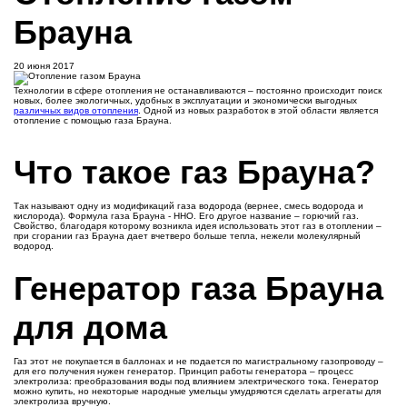
Брауна
20 июня 2017
Технологии в сфере отопления не останавливаются – постоянно происходит поиск
новых, более экологичных, удобных в эксплуатации и экономически выгодных
различных видов отопления
. Одной из новых разработок в этой области является
отопление с помощью газа Брауна.
Что такое газ Брауна?
Так называют одну из модификаций газа водорода (вернее, смесь водорода и
кислорода). Формула газа Брауна - HHO. Его другое название – горючий газ.
Свойство, благодаря которому возникла идея использовать этот газ в отоплении –
при сгорании газ Брауна дает вчетверо больше тепла, нежели молекулярный
водород.
Генератор газа Брауна
для дома
Газ этот не покупается в баллонах и не подается по магистральному газопроводу –
для его получения нужен генератор. Принцип работы генератора – процесс
электролиза: преобразования воды под влиянием электрического тока. Генератор
можно купить, но некоторые народные умельцы умудряются сделать агрегаты для
электролиза вручную.