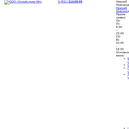
8 (831)
214-05-05
Нижний
Новгоро
Нижний
Новгоро
Прием
заявок:
Пн-
Пт:
8.00
–
20.00
Сб-
Вс:
10.00
–
18.00
Основно
меню: