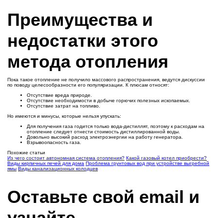
Преимущества и
недостатки этого
метода отопления
Пока такое отопление не получило массового распространения, ведутся дискуссии
по поводу целесообразности его популяризации. К плюсам относят:
Отсутствие вреда природе.
Отсутствие необходимости в добыче горючих полезных ископаемых.
Отсутствие затрат на топливо.
Но имеются и минусы, которые нельзя упускать:
Для получения газа годится только вода-дистиллят, поэтому к расходам на
отопление следует отнести стоимость дистиллированной воды.
Довольно высокий расход электроэнергии на работу генератора.
Взрывоопасность газа.
Похожие статьи
Из чего состоит автономная система отопления?
Какой газовый котел приобрести?
Виды кирпичных печей для дома
Проблема грунтовых вод при устройстве выгребной
ямы
Виды канализационных колодцев
Оставьте свой email и
узнайте